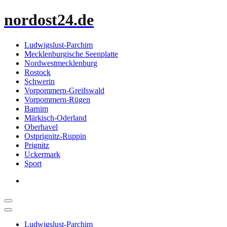
Zum
nordost24.de
Inhalt
springen
Ludwigslust-Parchim
Mecklenburgische Seenplatte
Nordwestmecklenburg
Rostock
Schwerin
Vorpommern-Greifswald
Vorpommern-Rügen
Barnim
Märkisch-Oderland
Oberhavel
Ostprignitz-Ruppin
Prignitz
Uckermark
Sport
Ludwigslust-Parchim