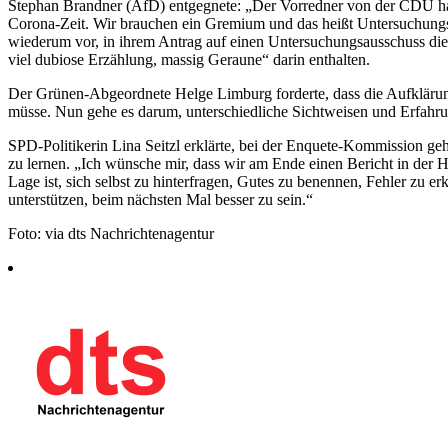
Stephan Brandner (AfD) entgegnete: „Der Vorredner von der CDU hat
Corona-Zeit. Wir brauchen ein Gremium und das heißt Untersuchung
wiederum vor, in ihrem Antrag auf einen Untersuchungsausschuss die 
viel dubiose Erzählung, massig Geraune“ darin enthalten.
Der Grünen-Abgeordnete Helge Limburg forderte, dass die Aufklärun
müsse. Nun gehe es darum, unterschiedliche Sichtweisen und Erfahr
SPD-Politikerin Lina Seitzl erklärte, bei der Enquete-Kommission g
zu lernen. „Ich wünsche mir, dass wir am Ende einen Bericht in der Ha
Lage ist, sich selbst zu hinterfragen, Gutes zu benennen, Fehler zu
unterstützen, beim nächsten Mal besser zu sein.“
Foto: via dts Nachrichtenagentur