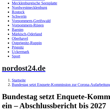
Mecklenburgische Seenplatte
Nordwestmecklenburg
Rostock
Schwerin
Vorpommern-Greifswald
Vorpommern-Rügen
Barnim
Märkisch-Oderland
Oberhavel
Ostprignitz-Ruppin
Prignitz
Uckermark
Sport
nordost24.de
Startseite
Bundestag setzt Enquete-Kommission zur Corona-Aufarbeitung 
Bundestag setzt Enquete-Kommi
ein – Abschlussbericht bis 2027