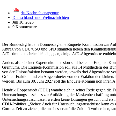
dts Nachrichtenagentur
Deutschland- und Weltnachrichten
Juli 10, 2025
0 Kommentare
Der Bundestag hat am Donnerstag eine Enquete-Kommission zur Aufa
Antrag von CDU/CSU und SPD stimmten neben den Koalitionsfraktio
AfD stimmte mehrheitlich dagegen, einige AfD-Abgeordnete enthielte
Anders als bei einer Expertenkommission sind bei einer Enquete-Ko
Gremiums. Die Enquete-Kommission soll aus 14 Mitgliedern des Bun
von der Unionsfraktion benannt werden, jeweils drei Abgeordnete 
Grünen-Fraktion und ein Abgeordneter von der Fraktion der Linken.
werden. Bis zum 30. Juni 2027 soll die Enquete-Kommission ihren Ab
Hendrik Hoppenstedt (CDU) wandte sich in seiner Rede gegen die Fo
Untersuchungsausschuss zur Aufklärung der Maskenbeschaffung unte
Untersuchungsausschüssen werden keine Lösungen gesucht und erst rech
CDU-Politiker. „Sicher: Auch für Untersuchungsausschüsse kann es 
Corona-Zeit zu ziehen, die uns besser auf die Zukunft vorbereiten, taug