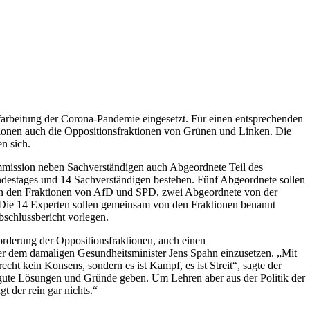
rbeitung der Corona-Pandemie eingesetzt. Für einen entsprechenden
nen auch die Oppositionsfraktionen von Grünen und Linken. Die
n sich.
mmission neben Sachverständigen auch Abgeordnete Teil des
destages und 14 Sachverständigen bestehen. Fünf Abgeordnete sollen
von den Fraktionen von AfD und SPD, zwei Abgeordnete von der
 Die 14 Experten sollen gemeinsam von den Fraktionen benannt
schlussbericht vorlegen.
rderung der Oppositionsfraktionen, auch einen
r dem damaligen Gesundheitsminister Jens Spahn einzusetzen. „Mit
t kein Konsens, sondern es ist Kampf, es ist Streit“, sagte der
gute Lösungen und Gründe geben. Um Lehren aber aus der Politik der
t der rein gar nichts.“