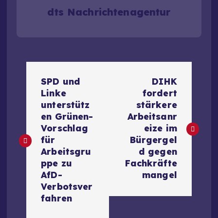
dts Nachrichtenagentur
B
SPD und
DIHK
e
Linke
fordert
unterstütz
stärkere
i
en Grünen-
Arbeitsanr
Vorschlag
eize im
t
für
Bürgergel
Arbeitsgru
d gegen
r
ppe zu
Fachkräfte
AfD-
mangel
a
Verbotsver
fahren
g