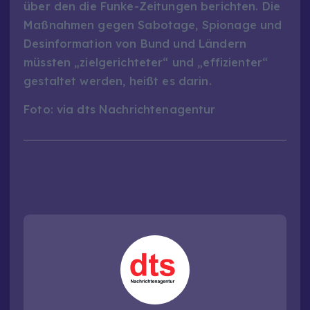
über den die Funke-Zeitungen berichten. Die
Maßnahmen gegen Sabotage, Spionage und
Desinformation von Bund und Ländern
müssten „zielgerichteter“ und „effizienter“
gestaltet werden, heißt es darin.
Foto: via dts Nachrichtenagentur