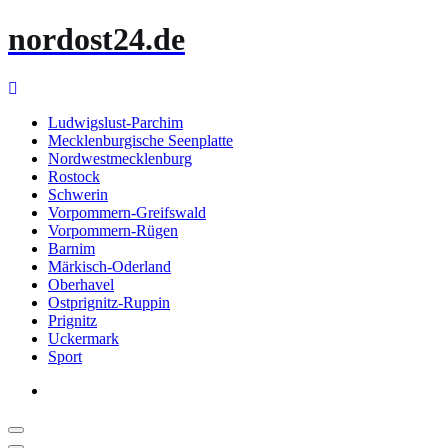
Zum
nordost24.de
Inhalt
springen
Ludwigslust-Parchim
Mecklenburgische Seenplatte
Nordwestmecklenburg
Rostock
Schwerin
Vorpommern-Greifswald
Vorpommern-Rügen
Barnim
Märkisch-Oderland
Oberhavel
Ostprignitz-Ruppin
Prignitz
Uckermark
Sport