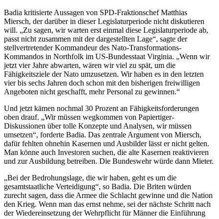
Badia kritisierte Aussagen von SPD-Fraktionschef Matthias
Miersch, der darüber in dieser Legislaturperiode nicht diskutieren
will. „Zu sagen, wir warten erst einmal diese Legislaturperiode ab,
passt nicht zusammen mit der dargestellten Lage“, sagte der
stellvertretender Kommandeur des Nato-Transformations-
Kommandos in Northfolk im US-Bundesstaat Virginia. „Wenn wir
jetzt vier Jahre abwarten, wären wir viel zu spät, um die
Fähigkeitsziele der Nato umzusetzen. Wir haben es in den letzten
vier bis sechs Jahren doch schon mit den bisherigen freiwilligen
Angeboten nicht geschafft, mehr Personal zu gewinnen.“
Und jetzt kämen nochmal 30 Prozent an Fähigkeitsforderungen
oben drauf. „Wir müssen wegkommen von Papiertiger-
Diskussionen über tolle Konzepte und Analysen, wir müssen
umsetzen“, forderte Badia. Das zentrale Argument von Miersch,
dafür fehlten ohnehin Kasernen und Ausbilder lässt er nicht gelten.
Man könne auch Investoren suchen, die alte Kasernen reaktivieren
und zur Ausbildung betreiben. Die Bundeswehr würde dann Mieter.
„Bei der Bedrohungslage, die wir haben, geht es um die
gesamtstaatliche Verteidigung“, so Badia. Die Briten würden
zurecht sagen, dass die Armee die Schlacht gewinne und die Nation
den Krieg. Wenn man das ernst nehme, sei der nächste Schritt nach
der Wiedereinsetzung der Wehrpflicht für Männer die Einführung