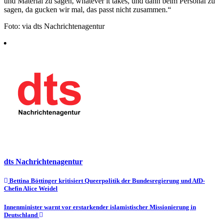
und Material zu sagen, whatever it takes, und dann beim Personal zu
sagen, da gucken wir mal, das passt nicht zusammen.“
Foto: via dts Nachrichtenagentur
dts Nachrichtenagentur
Beitragsnavigation
Bettina Böttinger kritisiert Queerpolitik der Bundesregierung und AfD-
Chefin Alice Weidel
Innenminister warnt vor erstarkender islamistischer Missionierung in
Deutschland