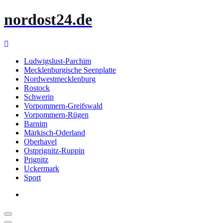
Zum
nordost24.de
Inhalt
springen
Ludwigslust-Parchim
Mecklenburgische Seenplatte
Nordwestmecklenburg
Rostock
Schwerin
Vorpommern-Greifswald
Vorpommern-Rügen
Barnim
Märkisch-Oderland
Oberhavel
Ostprignitz-Ruppin
Prignitz
Uckermark
Sport