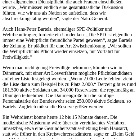
einer allgemeinen Dienstpflicht, die auch Frauen einschließen
würde. „Wir müssen endlich eine gesamtstaatliche Diskussion
führen, wie wir uns als Nation so aufstellen, dass wir
abschreckungsfähig werden“, sagte der Nato-General.
Auch Hans-Peter Bartels, ehemaliger SPD-Politiker und
Wehrbeauftragter, forderte ein Umdenken. „Die SPD ist eigentlich
immer eine Wehrpflicht-freundliche Partei gewesen“, sagte Bartels
der Zeitung. Er plädiert für eine Art Zwischenlösung. „Wir sollten
die Wehrpflicht als Pflicht wieder einsetzen, mit Vorfahrt für
Freiwilligkeit.“
Wenn man nicht genug Freiwillige bekomme, könnten wie in
Dänemark, mit einer Art Losverfahren mögliche Pflichtkandidaten
auf einer Liste festgelegt werden. „Wenn 2.000 Leute fehlen, zieht
die Liste dann zum Beispiel bis zu Platz 2.000.“ Derzeit gibt es rund
181.500 aktive Soldaten und 34.000 Reservisten, die regelmäßig an
Übungen teilnehmen. Die Daumengröße für die künftige
Personalstärke der Bundeswehr seien 250.000 aktive Soldaten, so
Bartels. Zugleich müsse die Reserve größer werden.
Ein Wehrdienst könne heute 12 bis 15 Monate dauern. Die
medizinische Musterung wäre über ein vereinfachtes Verfahren
umsetzbar, etwa eine Gesundheitsstatuserhebung beim Hausarzt,
statt wie früher in den Kreiswehrersatzämtern, sagte er. „Beim Geld