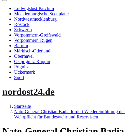
Ludwigslust-Parchim
Mecklenburgische Seenplatte
Nordwestmecklenburg
Rostock
Schwerin
Vorpommern-Greifswald
Vorpommern-Rügen
Barnim
Märkisch-Oderland
Oberhavel
Ostprignitz-Ruppin
Prignitz
Uckermark
Sport
nordost24.de
Startseite
Nato-General Christian Badia fordert Wiedereinführung der
Wehrpflicht für Bundeswehr und Reservisten
Nato-General Christian Badia