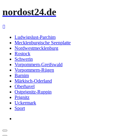
Zum
nordost24.de
Inhalt
springen
Ludwigslust-Parchim
Mecklenburgische Seenplatte
Nordwestmecklenburg
Rostock
Schwerin
Vorpommern-Greifswald
Vorpommern-Rügen
Barnim
Märkisch-Oderland
Oberhavel
Ostprignitz-Ruppin
Prignitz
Uckermark
Sport