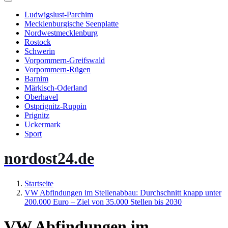
Ludwigslust-Parchim
Mecklenburgische Seenplatte
Nordwestmecklenburg
Rostock
Schwerin
Vorpommern-Greifswald
Vorpommern-Rügen
Barnim
Märkisch-Oderland
Oberhavel
Ostprignitz-Ruppin
Prignitz
Uckermark
Sport
nordost24.de
Startseite
VW Abfindungen im Stellenabbau: Durchschnitt knapp unter
200.000 Euro – Ziel von 35.000 Stellen bis 2030
VW Abfindungen im