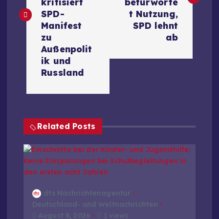
kritisiert
befürworte
t
SPD-
t Nutzung,
Manifest
SPD lehnt
r
zu
ab
Außenpolit
a
ik und
Russland
g
s
Related Posts
n
a
v
dts Nachrichtenagentur
i
Deutschland- und Weltnachrichten
August 8, 2026
1 views