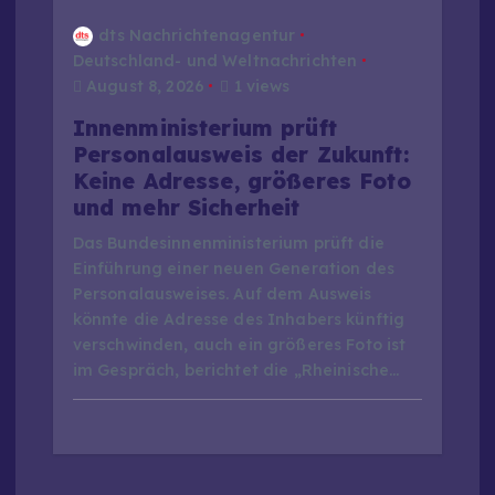
dts Nachrichtenagentur
Deutschland- und Weltnachrichten
August 8, 2026
1 views
Innenministerium prüft
Personalausweis der Zukunft:
Keine Adresse, größeres Foto
und mehr Sicherheit
Das Bundesinnenministerium prüft die
Einführung einer neuen Generation des
Personalausweises. Auf dem Ausweis
könnte die Adresse des Inhabers künftig
verschwinden, auch ein größeres Foto ist
im Gespräch, berichtet die „Rheinische…