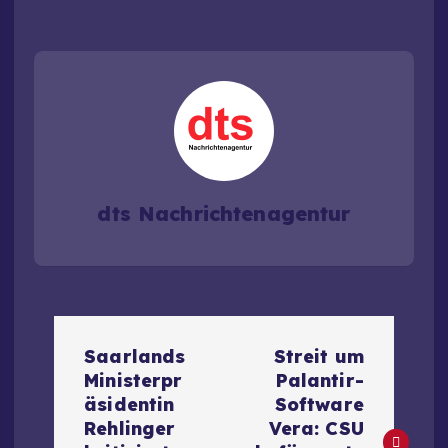
dts Nachrichtenagentur
B
Saarlands
Streit um
e
Ministerpr
Palantir-
äsidentin
Software
i
Rehlinger
Vera: CSU