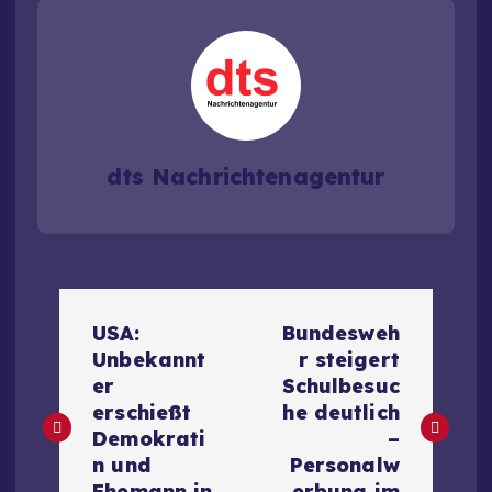
dts Nachrichtenagentur
B
USA:
Bundesweh
e
Unbekannt
r steigert
er
Schulbesuc
i
erschießt
he deutlich
Demokrati
–
t
n und
Personalw
Ehemann in
erbung im