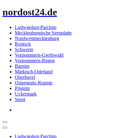
Zum
nordost24.de
Inhalt
springen
Ludwigslust-Parchim
Mecklenburgische Seenplatte
Nordwestmecklenburg
Rostock
Schwerin
Vorpommern-Greifswald
Vorpommern-Rügen
Barnim
Märkisch-Oderland
Oberhavel
Ostprignitz-Ruppin
Prignitz
Uckermark
Sport
Ludwigslust-Parchim