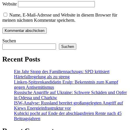
Website
Name, E-Mail-Adresse und Website in diesem Browser für
meinen nächsten Kommentar speichern.
Suchen
Suchen
Recent Posts
Ein Jahr Stopp des Familiennachzugs: SPD kritisiert
Härtefallregelung als zu streng
Linken-Spitzenkandidatin Eralp: Bekenntnis zum Kampf
gegen Antisemitismus
Russische Angriffe auf Ukraine: Schwere Schäden und Opfer
in Odessa und Charkiw
ISW-Analyse: Russland bereitet großangelegten Angriff auf
Kiews Energieinfrastruktur vor
Kubicki pocht auf Ende der abschlagsfreien Rente nach 45
Beitragsjahren