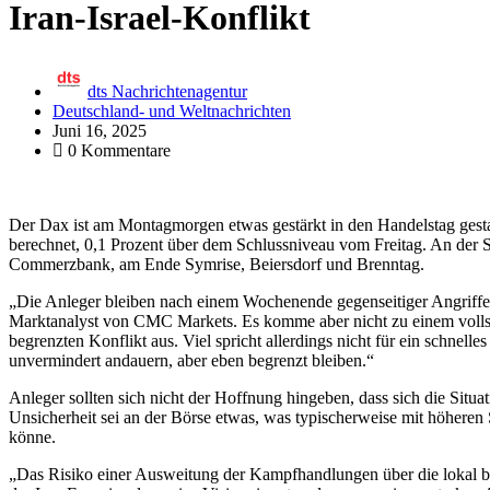
Iran-Israel-Konflikt
dts Nachrichtenagentur
Deutschland- und Weltnachrichten
Juni 16, 2025
0 Kommentare
Der Dax ist am Montagmorgen etwas gestärkt in den Handelstag gest
berechnet, 0,1 Prozent über dem Schlussniveau vom Freitag. An der S
Commerzbank, am Ende Symrise, Beiersdorf und Brenntag.
„Die Anleger bleiben nach einem Wochenende gegenseitiger Angriffe z
Marktanalyst von CMC Markets. Es komme aber nicht zu einem volls
begrenzten Konflikt aus. Viel spricht allerdings nicht für ein schne
unvermindert andauern, aber eben begrenzt bleiben.“
Anleger sollten sich nicht der Hoffnung hingeben, dass sich die Situa
Unsicherheit sei an der Börse etwas, was typischerweise mit höher
könne.
„Das Risiko einer Ausweitung der Kampfhandlungen über die lokal be