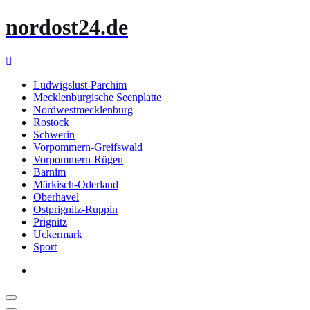
Zum
nordost24.de
Inhalt
springen
Ludwigslust-Parchim
Mecklenburgische Seenplatte
Nordwestmecklenburg
Rostock
Schwerin
Vorpommern-Greifswald
Vorpommern-Rügen
Barnim
Märkisch-Oderland
Oberhavel
Ostprignitz-Ruppin
Prignitz
Uckermark
Sport