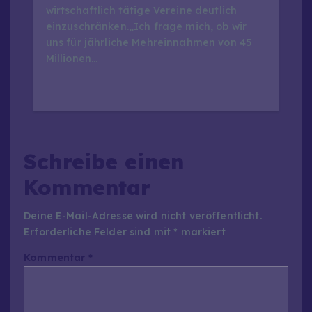
wirtschaftlich tätige Vereine deutlich
einzuschränken.„Ich frage mich, ob wir
uns für jährliche Mehreinnahmen von 45
Millionen…
Schreibe einen
Kommentar
Deine E-Mail-Adresse wird nicht veröffentlicht.
Erforderliche Felder sind mit
*
markiert
Kommentar
*