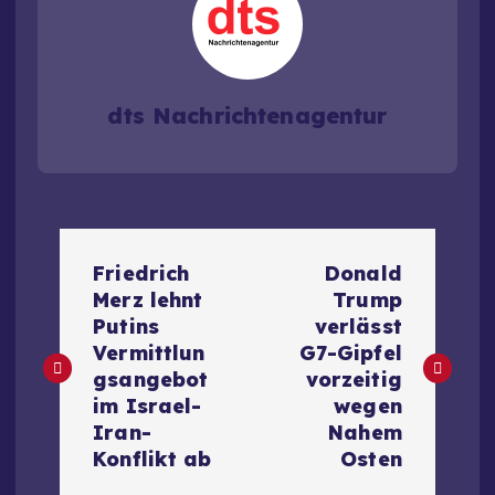
dts Nachrichtenagentur
B
Friedrich
Donald
e
Merz lehnt
Trump
Putins
verlässt
i
Vermittlun
G7-Gipfel
gsangebot
vorzeitig
t
im Israel-
wegen
Iran-
Nahem
r
Konflikt ab
Osten