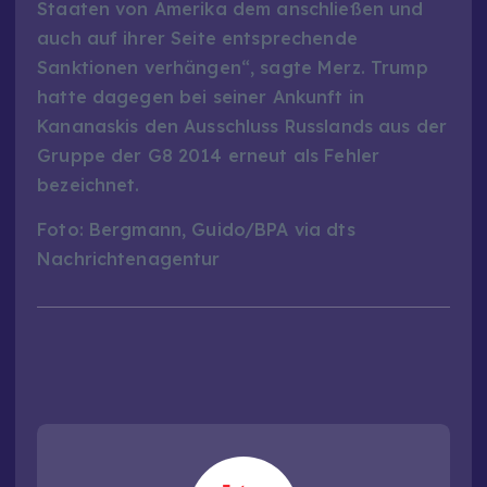
Staaten von Amerika dem anschließen und
auch auf ihrer Seite entsprechende
Sanktionen verhängen“, sagte Merz. Trump
hatte dagegen bei seiner Ankunft in
Kananaskis den Ausschluss Russlands aus der
Gruppe der G8 2014 erneut als Fehler
bezeichnet.
Foto: Bergmann, Guido/BPA via dts
Nachrichtenagentur