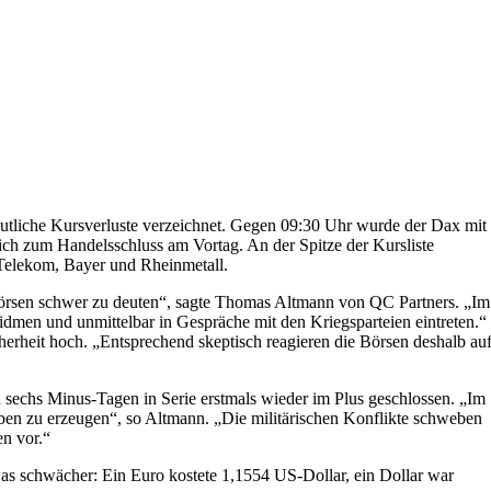
eutliche Kursverluste verzeichnet. Gegen 09:30 Uhr wurde der Dax mit
ich zum Handelsschluss am Vortag. An der Spitze der Kursliste
 Telekom, Bayer und Rheinmetall.
Börsen schwer zu deuten“, sagte Thomas Altmann von QC Partners. „Im
idmen und unmittelbar in Gespräche mit den Kriegsparteien eintreten.“
cherheit hoch. „Entsprechend skeptisch reagieren die Börsen deshalb au
sechs Minus-Tagen in Serie erstmals wieder im Plus geschlossen. „Im
leben zu erzeugen“, so Altmann. „Die militärischen Konflikte schweben
n vor.“
 schwächer: Ein Euro kostete 1,1554 US-Dollar, ein Dollar war