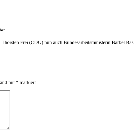
bst
f Thorsten Frei (CDU) nun auch Bundesarbeitsministerin Bärbel Bas
sind mit
*
markiert