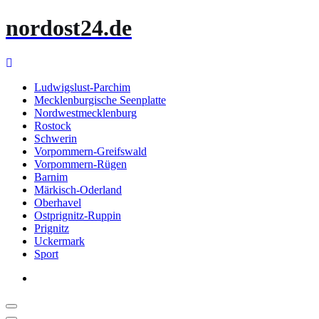
Zum
nordost24.de
Inhalt
springen
Ludwigslust-Parchim
Mecklenburgische Seenplatte
Nordwestmecklenburg
Rostock
Schwerin
Vorpommern-Greifswald
Vorpommern-Rügen
Barnim
Märkisch-Oderland
Oberhavel
Ostprignitz-Ruppin
Prignitz
Uckermark
Sport