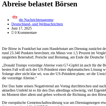
Abreise belastet Börsen
dts Nachrichtenagentur
Deutschland- und Weltnachrichten
Juni 17, 2025
0 Kommentare
Die Börse in Frankfurt hat zum Handelsstart am Dienstag zunächst d
rund 23.340 Punkten berechnet, ein Minus von 1,5 Prozent im Vergle
rangierten Beiersdorf, Porsche und Brenntag, am Ende die Deutsche
„Donald Trumps vorzeitige Abreise vom G7-Gipfel ist auch für die 
besten Fall will sich der US-Präsident einer diplomatischen Lösung w
Solange aber nicht klar sei, was der US-Präsident plane, sei die Unsi
die vorzeitige Abreise.“
Der Dax hatte seinen Negativtrend am Vortag durchbrochen und nach 
aktuellen Umfeld ist es für den Dax allerdings schwierig, viel Eigen
im Moment über allem und geben weltweit die Richtung an den Börse
Die europäische Gemeinschaftswährung war am Dienstagmorgen etwas