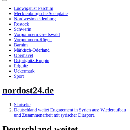
Ludwigslust-Parchim
Mecklenburgische Seenplatte
Nordwestmecklenburg
Rostock
Schwerin
Vorpommern-Greifswald
Vorpommern-Rügen
Barnim
Märkisch-Oderland
Oberhavel
Ostprignitz-Ruppin
Prignitz
Uckermark
Sport
nordost24.de
Startseite
Deutschland weitet Engagement in Syrien aus: Wiederaufbau
und Zusammenarbeit mit syrischer Diaspora
Deutschland weitet