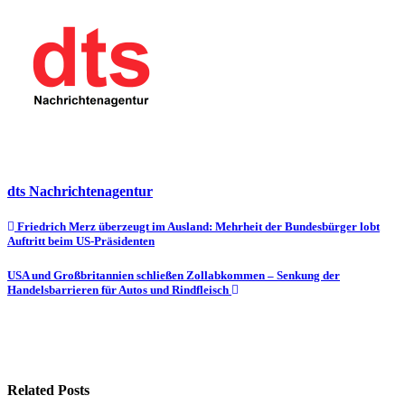
dts Nachrichtenagentur
Beitragsnavigation
Friedrich Merz überzeugt im Ausland: Mehrheit der Bundesbürger lobt
Auftritt beim US-Präsidenten
USA und Großbritannien schließen Zollabkommen – Senkung der
Handelsbarrieren für Autos und Rindfleisch
Related Posts