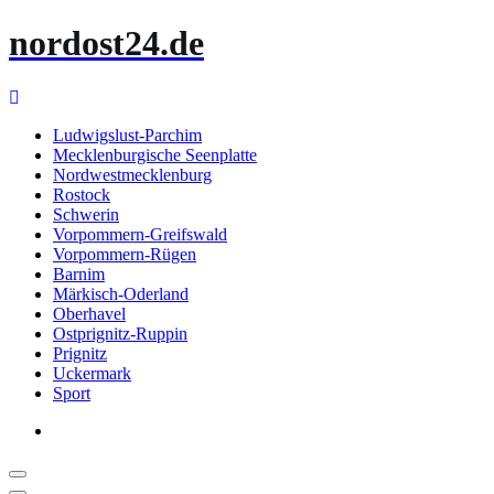
Zum
nordost24.de
Inhalt
springen
Ludwigslust-Parchim
Mecklenburgische Seenplatte
Nordwestmecklenburg
Rostock
Schwerin
Vorpommern-Greifswald
Vorpommern-Rügen
Barnim
Märkisch-Oderland
Oberhavel
Ostprignitz-Ruppin
Prignitz
Uckermark
Sport