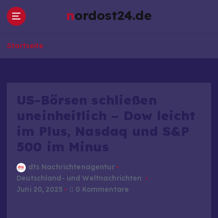
Z
nordost24.de
u
m
I
Startseite
n
h
a
l
t
US-Börsen schließen
s
uneinheitlich – Dow leicht
p
im Plus, Nasdaq und S&P
r
i
500 im Minus
n
g
dts Nachrichtenagentur
e
Deutschland- und Weltnachrichten
n
Juni 20, 2025
0 Kommentare