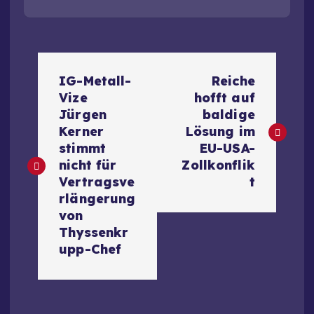
B
IG-Metall-
Reiche
e
Vize
hofft auf
Jürgen
baldige
i
Kerner
Lösung im
stimmt
EU-USA-
t
nicht für
Zollkonflik
Vertragsve
t
r
rlängerung
von
a
Thyssenkr
upp-Chef
g
s