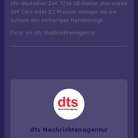
Uhr deutscher Zeit 77,16 US-Dollar; das waren
169 Cent oder 2,1 Prozent weniger als am
Schluss des vorherigen Handelstags.
Foto: via dts Nachrichtenagentur
dts Nachrichtenagentur