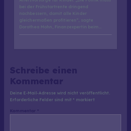
bei der Frühstartrente dringend
nachbessern, damit alle Kinder
gleichermaßen profitieren“, sagte
Dorothea Mohn, Finanzexpertin beim…
Schreibe einen
Kommentar
Deine E-Mail-Adresse wird nicht veröffentlicht.
Erforderliche Felder sind mit
*
markiert
Kommentar
*