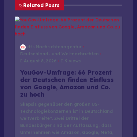
Related Posts
n
a
v
dts Nachrichtenagentur
i
Deutschland- und Weltnachrichten
August 8, 2026
9 views
g
YouGov-Umfrage: 66 Prozent
der Deutschen finden Einfluss
a
von Google, Amazon und Co.
zu hoch
t
Skepsis gegenüber den großen US-
Technologiekonzernen ist in Deutschland
i
weitverbreitet. Zwei Drittel der
Bundesbürger sind der Auffassung, dass
o
Unternehmen wie Amazon, Google, Meta,