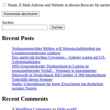
Name, E-Mail-Adresse und Website in diesem Browser für meine
Suchen
Suchen
Recent Posts
Verfassungsrechtler Möllers will Wissenschaftsfreiheit per
Grundgesetzänderung schützen
Dax startet mit leichten Gewinnen – Anleger warten auf US-
Arbeitsmarktdaten
SPD-Generalsekretär: Drohnenfund in Leipzig ist
ernstzunehmender Vorfall – Vertrauen in Innenminister
Hitzewelle in Deutschland: RKI meldet 11.900 hitzebedingte
Todesfälle diesen Sommer
Studie: Unterstützung für junge Erwachsene hat dreifachen
sozialen Nutzen
Recent Comments
A WordPress Commenter
zu
Hello world!