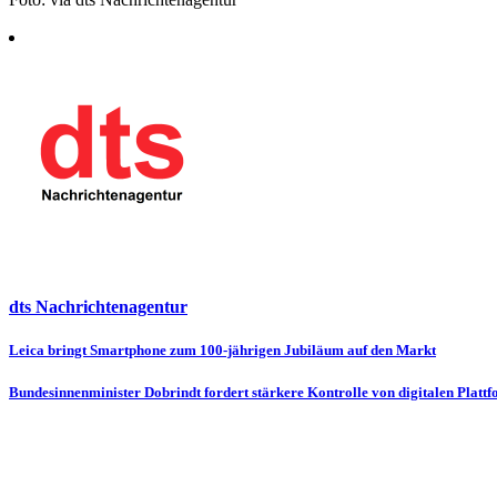
dts Nachrichtenagentur
Beitragsnavigation
Leica bringt Smartphone zum 100-jährigen Jubiläum auf den Markt
Bundesinnenminister Dobrindt fordert stärkere Kontrolle von digitalen Platt