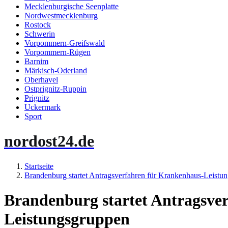
Mecklenburgische Seenplatte
Nordwestmecklenburg
Rostock
Schwerin
Vorpommern-Greifswald
Vorpommern-Rügen
Barnim
Märkisch-Oderland
Oberhavel
Ostprignitz-Ruppin
Prignitz
Uckermark
Sport
nordost24.de
Startseite
Brandenburg startet Antragsverfahren für Krankenhaus-Leistu
Brandenburg startet Antragsve
Leistungsgruppen