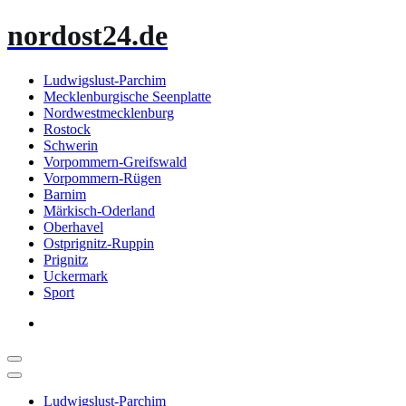
Zum
nordost24.de
Inhalt
springen
Ludwigslust-Parchim
Mecklenburgische Seenplatte
Nordwestmecklenburg
Rostock
Schwerin
Vorpommern-Greifswald
Vorpommern-Rügen
Barnim
Märkisch-Oderland
Oberhavel
Ostprignitz-Ruppin
Prignitz
Uckermark
Sport
Ludwigslust-Parchim