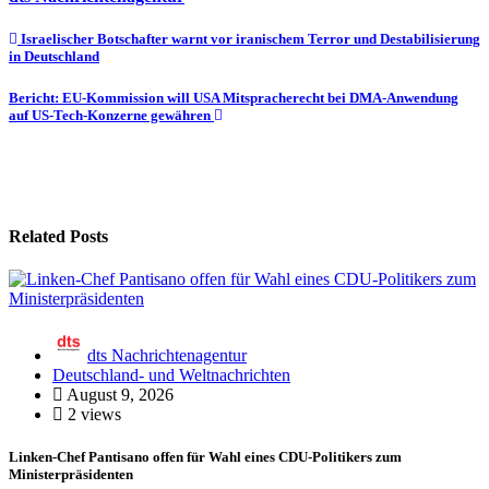
Beitragsnavigation
Israelischer Botschafter warnt vor iranischem Terror und Destabilisierung
in Deutschland
Bericht: EU-Kommission will USA Mitspracherecht bei DMA-Anwendung
auf US-Tech-Konzerne gewähren
Related Posts
dts Nachrichtenagentur
Deutschland- und Weltnachrichten
August 9, 2026
2 views
Linken-Chef Pantisano offen für Wahl eines CDU-Politikers zum
Ministerpräsidenten