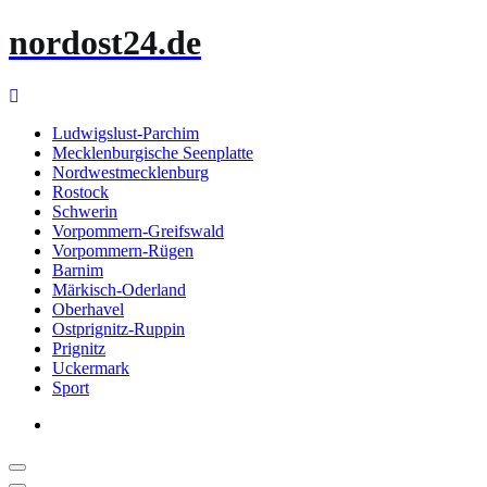
Zum
nordost24.de
Inhalt
springen
Ludwigslust-Parchim
Mecklenburgische Seenplatte
Nordwestmecklenburg
Rostock
Schwerin
Vorpommern-Greifswald
Vorpommern-Rügen
Barnim
Märkisch-Oderland
Oberhavel
Ostprignitz-Ruppin
Prignitz
Uckermark
Sport