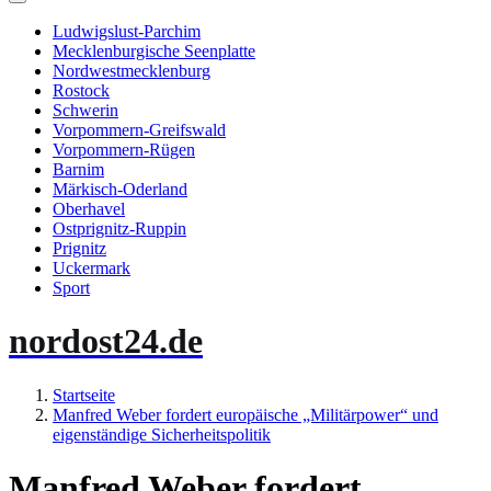
Ludwigslust-Parchim
Mecklenburgische Seenplatte
Nordwestmecklenburg
Rostock
Schwerin
Vorpommern-Greifswald
Vorpommern-Rügen
Barnim
Märkisch-Oderland
Oberhavel
Ostprignitz-Ruppin
Prignitz
Uckermark
Sport
nordost24.de
Startseite
Manfred Weber fordert europäische „Militärpower“ und
eigenständige Sicherheitspolitik
Manfred Weber fordert