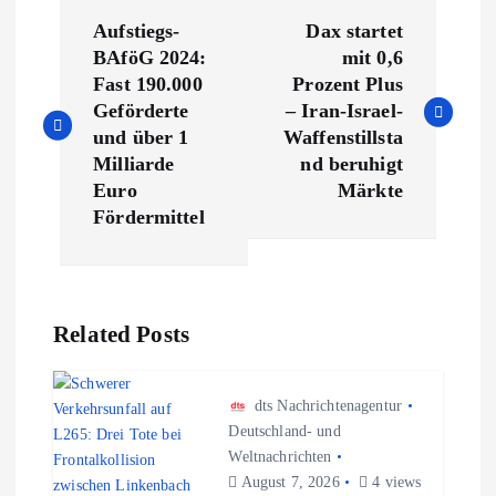
B
Aufstiegs-
Dax startet
e
BAföG 2024:
mit 0,6
Fast 190.000
Prozent Plus
i
Geförderte
– Iran-Israel-
und über 1
Waffenstillsta
t
Milliarde
nd beruhigt
Euro
Märkte
r
Fördermittel
a
g
Related Posts
s
dts Nachrichtenagentur
n
Deutschland- und
Weltnachrichten
August 7, 2026
4 views