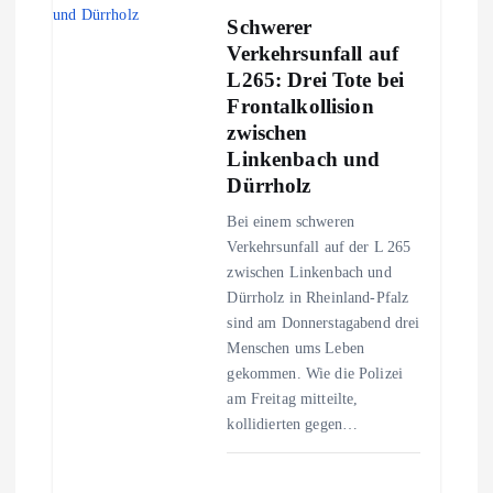
a
Schwerer
v
Verkehrsunfall auf
L265: Drei Tote bei
i
Frontalkollision
zwischen
g
Linkenbach und
Dürrholz
a
Bei einem schweren
Verkehrsunfall auf der L 265
t
zwischen Linkenbach und
Dürrholz in Rheinland-Pfalz
i
sind am Donnerstagabend drei
Menschen ums Leben
o
gekommen. Wie die Polizei
am Freitag mitteilte,
n
kollidierten gegen…