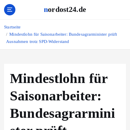
Z
nordost24.de
u
m
I
Startseite
n
Mindestlohn für Saisonarbeiter: Bundesagrarminister prüft
h
Ausnahmen trotz SPD-Widerstand
a
l
t
s
p
Mindestlohn für
r
i
n
Saisonarbeiter:
g
e
Bundesagrarmini
n