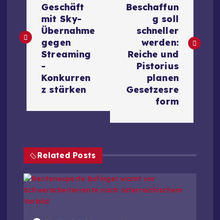
Geschäft
Beschaffun
i
mit Sky-
g soll
Übernahme
schneller
t
gegen
werden:
Streaming
Reiche und
r
-
Pistorius
Konkurren
planen
a
z stärken
Gesetzesre
form
g
s
Related Posts
n
a
v