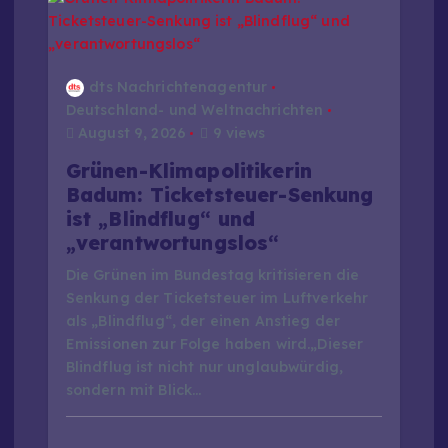
dts Nachrichtenagentur
Deutschland- und Weltnachrichten
August 9, 2026
9 views
Grünen-Klimapolitikerin
Badum: Ticketsteuer-Senkung
ist „Blindflug“ und
„verantwortungslos“
Die Grünen im Bundestag kritisieren die
Senkung der Ticketsteuer im Luftverkehr
als „Blindflug“, der einen Anstieg der
Emissionen zur Folge haben wird.„Dieser
Blindflug ist nicht nur unglaubwürdig,
sondern mit Blick…