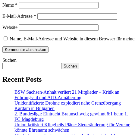
Name
*
E-Mail-Adresse
*
Website
Name, E-Mail-Adresse und Website in diesem Browser für meine
Suchen
Suchen
Recent Posts
BSW Sachsen-Anhalt verliert 21 Mitglieder – Kritik an
Führungsstil und AfD-Annäherung
Unidentifizierte Drohne explodiert nahe Grenzübergang
Kardam in Bulgarien
2. Bundesliga: Eintracht Braunschweig gewinnt 6:1 beim 1.
FC Magdeburg
Union kritisiert Klingbeils Pläne: Steueränderung für Vereine
könnte Ehrenamt schwächen