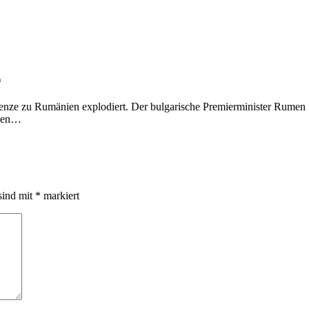
n
Grenze zu Rumänien explodiert. Der bulgarische Premierminister Rumen
 den…
sind mit
*
markiert