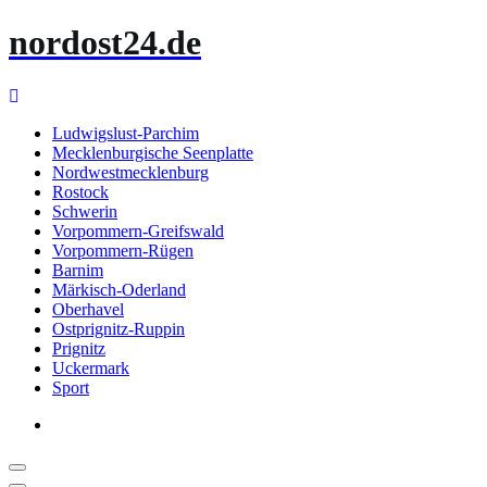
Zum
nordost24.de
Inhalt
springen
Ludwigslust-Parchim
Mecklenburgische Seenplatte
Nordwestmecklenburg
Rostock
Schwerin
Vorpommern-Greifswald
Vorpommern-Rügen
Barnim
Märkisch-Oderland
Oberhavel
Ostprignitz-Ruppin
Prignitz
Uckermark
Sport