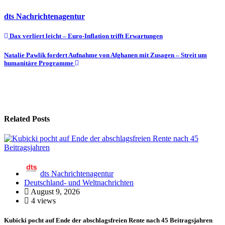
dts Nachrichtenagentur
Beitragsnavigation
Dax verliert leicht – Euro-Inflation trifft Erwartungen
Natalie Pawlik fordert Aufnahme von Afghanen mit Zusagen – Streit um
humanitäre Programme
Related Posts
dts Nachrichtenagentur
Deutschland- und Weltnachrichten
August 9, 2026
4 views
Kubicki pocht auf Ende der abschlagsfreien Rente nach 45 Beitragsjahren