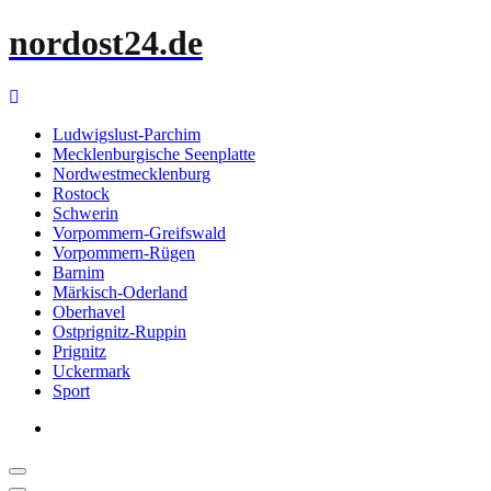
Zum
nordost24.de
Inhalt
springen
Ludwigslust-Parchim
Mecklenburgische Seenplatte
Nordwestmecklenburg
Rostock
Schwerin
Vorpommern-Greifswald
Vorpommern-Rügen
Barnim
Märkisch-Oderland
Oberhavel
Ostprignitz-Ruppin
Prignitz
Uckermark
Sport