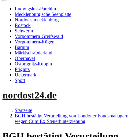
Ludwigslust-Parchim
Mecklenburgische Seenplatte
Nordwestmecklenburg
Rostock
Schwerin
Vorpommern-Greifswald
Vorpommern-Rügen
Barnim
Märkisch-Oderland
Oberhavel
Ostprignitz-Ruppin
Prignitz
Uckermark
Sport
nordost24.de
Startseite
BGH bestätigt Verurteilung von Londoner Fondsmanagern
wegen Cum-Ex-Steuerhinterziehung
BGH bestätigt Verurteilung