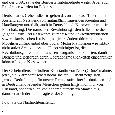
und der USA, sagte der Bundestagsabgeordnete weiter. Aber auch
Exil-Iraner würden im Fokus sein.
Deutschlands Geheimdienste gehen davon aus, dass Teheran im
Ausland ein Netzwerk von mutmaßlich Tausenden Agenten und
Handlangern unterhält, auch in Deutschland. Kiesewetter teilt die
Einschätzung. Die iranischen Revolutionsgarden hätten überdies
„eigene Leute und Netzwerke zu rechts- und linksextremistischen
sowie islamistischen Kreisen“, sagte er. Zudem dürfe man das
Mobilisierungspotential über Social-Media-Plattformen wie Tiktok
nicht außer Acht zu lassen. „Umso wichtiger ist, die
Revolutionsgarden endlich als Terrororganisation zu listen, damit
Dienste und Behörden deren Operationsmöglichkeiten einschränken
können“, sagte Kiesewetter.
Der Geheimdienstkontrolleur Konstantin von Notz (Grüne) mahnte,
jetzt „die Alarmbereitschaft hochzuhalten“. Erneut zeige sich,
„ernste Bedrohungen für unsere Demokratie, ihrer Institutionen und
in Deutschland lebender Menschen gehen längst nicht nur von
Russland, sondern auch von anderen autoritären Staaten aus,
darunter auch der Iran“, sagte er der Zeitung.
Foto: via dts Nachrichtenagentur