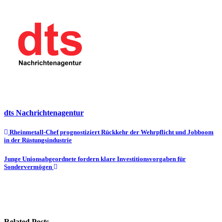
dts Nachrichtenagentur
Beitragsnavigation
Rheinmetall-Chef prognostiziert Rückkehr der Wehrpflicht und Jobboom
in der Rüstungsindustrie
Junge Unionsabgeordnete fordern klare Investitionsvorgaben für
Sondervermögen
Related Posts