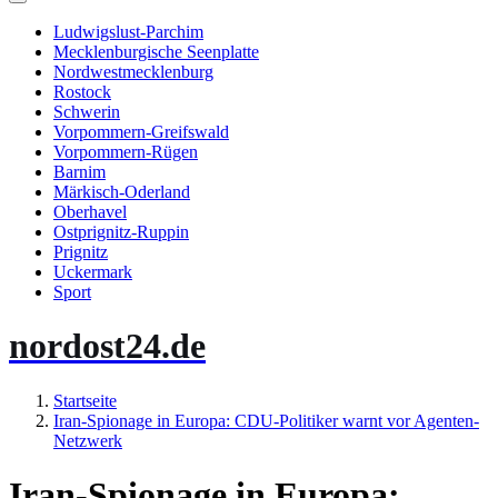
Ludwigslust-Parchim
Mecklenburgische Seenplatte
Nordwestmecklenburg
Rostock
Schwerin
Vorpommern-Greifswald
Vorpommern-Rügen
Barnim
Märkisch-Oderland
Oberhavel
Ostprignitz-Ruppin
Prignitz
Uckermark
Sport
nordost24.de
Startseite
Iran-Spionage in Europa: CDU-Politiker warnt vor Agenten-
Netzwerk
Iran-Spionage in Europa: