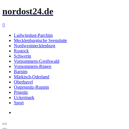
Zum
nordost24.de
Inhalt
springen
Ludwigslust-Parchim
Mecklenburgische Seenplatte
Nordwestmecklenburg
Rostock
Schwerin
Vorpommern-Greifswald
Vorpommern-Rügen
Barnim
Märkisch-Oderland
Oberhavel
Ostprignitz-Ruppin
Prignitz
Uckermark
Sport