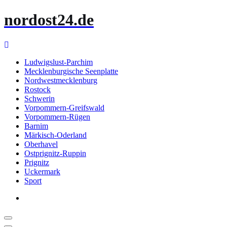
Zum
nordost24.de
Inhalt
springen
Ludwigslust-Parchim
Mecklenburgische Seenplatte
Nordwestmecklenburg
Rostock
Schwerin
Vorpommern-Greifswald
Vorpommern-Rügen
Barnim
Märkisch-Oderland
Oberhavel
Ostprignitz-Ruppin
Prignitz
Uckermark
Sport