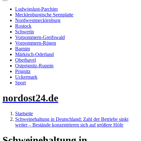
Ludwigslust-Parchim
Mecklenburgische Seenplatte
Nordwestmecklenburg
Rostock
Schwerin
Vorpommern-Greifswald
Vorpommern-Rügen
Barnim
Märkisch-Oderland
Oberhavel
Ostprignitz-Ruppin
Prignitz
Uckermark
Sport
nordost24.de
Startseite
Schweinehaltung in Deutschland: Zahl der Betriebe sinkt
weiter – Bestände konzentrieren sich auf größere Höfe
Schweinehaltung in