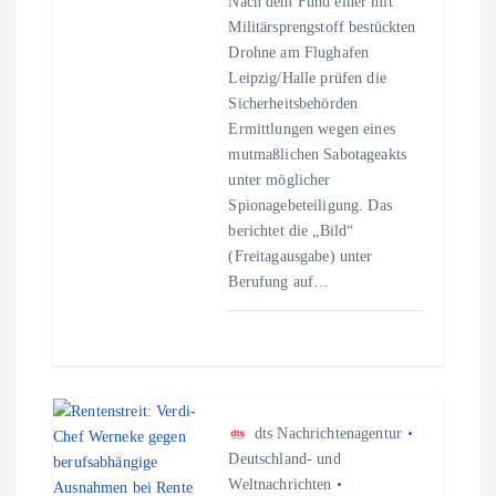
Nach dem Fund einer mit
t
Militärsprengstoff bestückten
Drohne am Flughafen
i
Leipzig/Halle prüfen die
Sicherheitsbehörden
o
Ermittlungen wegen eines
mutmaßlichen Sabotageakts
n
unter möglicher
Spionagebeteiligung. Das
berichtet die „Bild“
(Freitagausgabe) unter
Berufung auf…
dts Nachrichtenagentur
Deutschland- und
Weltnachrichten