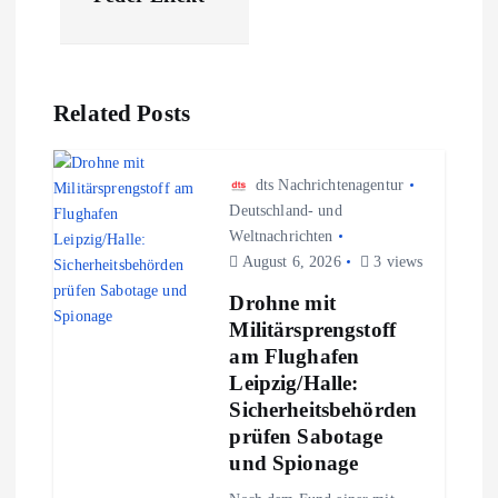
a
g
Related Posts
s
n
dts Nachrichtenagentur
Deutschland- und
Weltnachrichten
a
August 6, 2026
3 views
v
Drohne mit
Militärsprengstoff
i
am Flughafen
Leipzig/Halle:
g
Sicherheitsbehörden
prüfen Sabotage
a
und Spionage