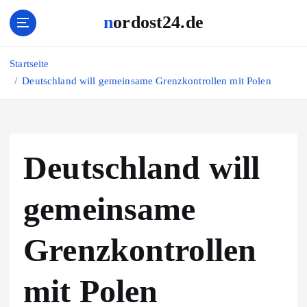
Z
nordost24.de
u
m
I
Startseite
n
Deutschland will gemeinsame Grenzkontrollen mit Polen
h
a
l
t
s
Deutschland will
p
r
i
gemeinsame
n
g
Grenzkontrollen
e
n
mit Polen