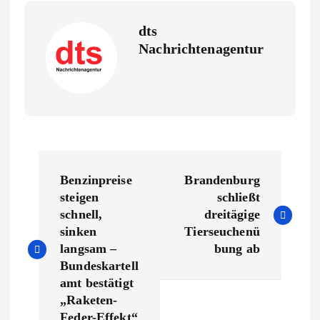
dts
Nachrichtenagentur
B
Benzinpreise
Brandenburg
e
steigen
schließt
schnell,
dreitägige
i
sinken
Tierseuchenü
langsam –
bung ab
t
Bundeskartell
amt bestätigt
r
„Raketen-
Feder-Effekt“