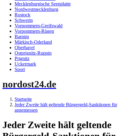
Mecklenburgische Seenplatte
Nordwestmecklenburg
Rostock
Schwerin
Vorpommern-Greifswald
Vorpommern-Rügen
Barnim
Märkisch-Oderland
Oberhavel
Ostprignitz-Ruppin
Prignitz
Uckermark
Sport
nordost24.de
Startseite
Jeder Zweite hält geltende Bürgergeld-Sanktionen für
angemessen
Jeder Zweite hält geltende