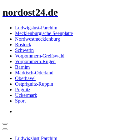
Zum
nordost24.de
Inhalt
springen
Ludwigslust-Parchim
Mecklenburgische Seenplatte
Nordwestmecklenburg
Rostock
Schwerin
Vorpommern-Greifswald
Vorpommern-Rügen
Barnim
Märkisch-Oderland
Oberhavel
Ostprignitz-Ruppin
Prignitz
Uckermark
Sport
Ludwigslust-Parchim