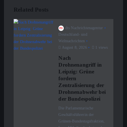
g
Related Posts
s
n
dts Nachrichtenagentur
Deutschland- und
Weltnachrichten
a
August 8, 2026
1 views
v
Nach
Drohnenangriff in
i
Leipzig: Grüne
fordern
g
Zentralisierung der
Drohnenabwehr bei
a
der Bundespolizei
Die Parlamentarische
t
Geschäftsführerin der
Grünen-Bundestagsfraktion,