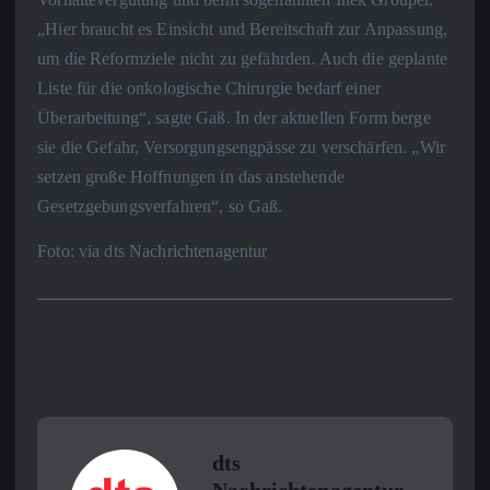
„Hier braucht es Einsicht und Bereitschaft zur Anpassung,
um die Reformziele nicht zu gefährden. Auch die geplante
Liste für die onkologische Chirurgie bedarf einer
Überarbeitung“, sagte Gaß. In der aktuellen Form berge
sie die Gefahr, Versorgungsengpässe zu verschärfen. „Wir
setzen große Hoffnungen in das anstehende
Gesetzgebungsverfahren“, so Gaß.
Foto: via dts Nachrichtenagentur
dts