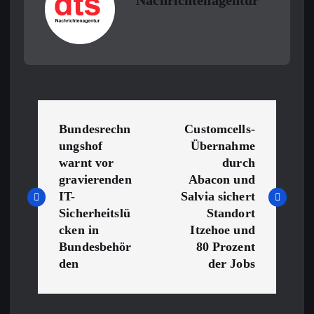
Nachrichtenagentur
B
Bundesrechn
Customcells-
e
ungshof
Übernahme
warnt vor
durch
i
gravierenden
Abacon und
IT-
Salvia sichert
t
Sicherheitslü
Standort
cken in
Itzehoe und
r
Bundesbehör
80 Prozent
den
der Jobs
a