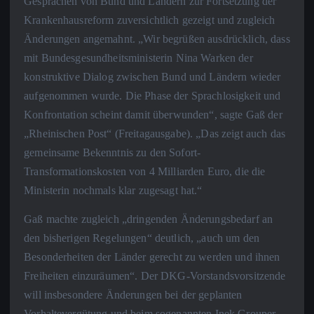
Gesprächen von Bund und Ländern zur Fortsetzung der
Krankenhausreform zuversichtlich gezeigt und zugleich
Änderungen angemahnt. „Wir begrüßen ausdrücklich, dass
mit Bundesgesundheitsministerin Nina Warken der
konstruktive Dialog zwischen Bund und Ländern wieder
aufgenommen wurde. Die Phase der Sprachlosigkeit und
Konfrontation scheint damit überwunden“, sagte Gaß der
„Rheinischen Post“ (Freitagausgabe). „Das zeigt auch das
gemeinsame Bekenntnis zu den Sofort-
Transformationskosten von 4 Milliarden Euro, die die
Ministerin nochmals klar zugesagt hat.“
Gaß machte zugleich „dringenden Änderungsbedarf an
den bisherigen Regelungen“ deutlich, „auch um den
Besonderheiten der Länder gerecht zu werden und ihnen
Freiheiten einzuräumen“. Der DKG-Vorstandsvorsitzende
will insbesondere Änderungen bei der geplanten
Vorhaltevergütung und beim sogenannten Inek Grouper.