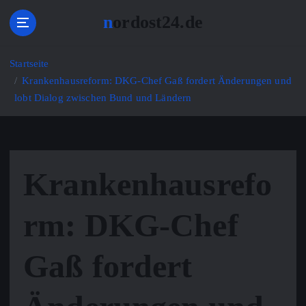
Z
nordost24.de
u
m
I
Startseite
n
Krankenhausreform: DKG-Chef Gaß fordert Änderungen und
h
lobt Dialog zwischen Bund und Ländern
a
l
t
s
p
Krankenhausrefo
r
i
n
rm: DKG-Chef
g
e
Gaß fordert
n