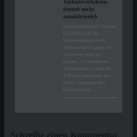
Verbotsverfahren
derzeit nicht
aussichtsreich
Unionsfraktionschef Thorsten
Frei (CDU) hält die
Voraussetzungen für ein
Verbotsverfahren gegen die
AfD derzeit nicht für
gegeben.„Ich schließe ein
Verbotsverfahren gegen die
AfD nicht kategorisch aus.
Unsere Verfassung sieht
Parteienverbote…
Schreibe einen Kommentar