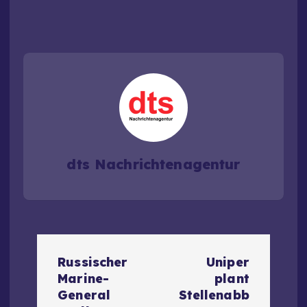
dts Nachrichtenagentur
B
Russischer
Uniper
e
Marine-
plant
General
Stellenabb