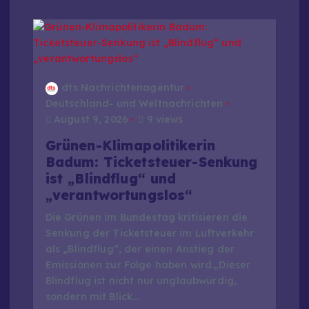
dts Nachrichtenagentur
Deutschland- und Weltnachrichten
August 9, 2026
9 views
Grünen-Klimapolitikerin
Badum: Ticketsteuer-Senkung
ist „Blindflug“ und
„verantwortungslos“
Die Grünen im Bundestag kritisieren die
Senkung der Ticketsteuer im Luftverkehr
als „Blindflug“, der einen Anstieg der
Emissionen zur Folge haben wird.„Dieser
Blindflug ist nicht nur unglaubwürdig,
sondern mit Blick…