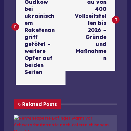
i
Gudkow
au von
bei
400
t
ukrainisch
Vollzeitstel
em
len bis
r
Raketenan
2026 –
griff
Gründe
a
getötet –
und
weitere
Maßnahme
g
Opfer auf
n
beiden
s
Seiten
n
a
Related Posts
v