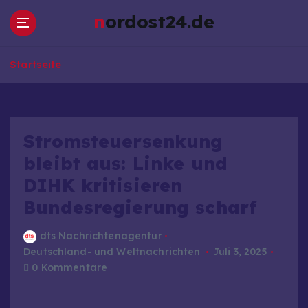
Z
nordost24.de
u
m
I
Startseite
n
h
a
l
t
Stromsteuersenkung
s
bleibt aus: Linke und
p
DIHK kritisieren
r
i
Bundesregierung scharf
n
g
dts Nachrichtenagentur
e
Deutschland- und Weltnachrichten
Juli 3, 2025
n
0 Kommentare