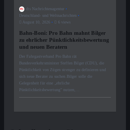
dts Nachrichtenagentur
Deutschland- und Weltnachrichten
August 10, 2026
6 views
Bahn-Boni: Pro Bahn mahnt Bilger
zu ehrlicher Pünktlichkeitsbewertung
und neuen Beratern
Der Fahrgastverband Pro Bahn rät
Bundesverkehrsminister Steffen Bilger (CDU), die
Pünktlichkeit von Zügen strenger zu definieren und
sich neue Berater zu suchen.Bilger solle die
Gelegenheit für eine „ehrliche
Pünktlichkeitsbewertung“ nutzen,…