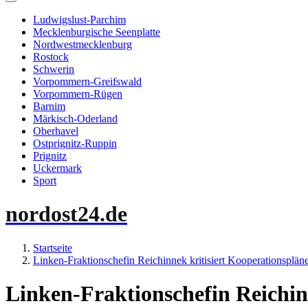
Ludwigslust-Parchim
Mecklenburgische Seenplatte
Nordwestmecklenburg
Rostock
Schwerin
Vorpommern-Greifswald
Vorpommern-Rügen
Barnim
Märkisch-Oderland
Oberhavel
Ostprignitz-Ruppin
Prignitz
Uckermark
Sport
nordost24.de
Startseite
Linken-Fraktionschefin Reichinnek kritisiert Kooperationspl
Linken-Fraktionschefin Reichin