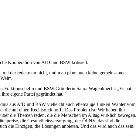
liche Kooperation von AfD und BSW kritisiert.
tei, mit der redet man nicht, und man plant auch keine gemeinsamen
„Welt“.
ken-Fraktionschefin und BSW-Gründerin Sahra Wagenknecht: „Es hat
 ihre eigene Partei gegründet hat.“
ndnis aus AfD und BSW vielleicht auch ehemalige Linken-Wähler vom
, die auf einen Rechtsruck hofft. Das Problem ist: Wir haben ihn
en über die Themen reden, die die Menschen im Alltag wirklich bewegen
elpreise, die Gesundheitsversorgung, der ÖPNV, das sind die
ch die Einzigen, die Lösungen anbieten. Und das wird auch das sein,