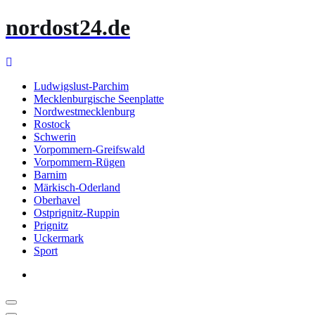
Zum
nordost24.de
Inhalt
springen
Ludwigslust-Parchim
Mecklenburgische Seenplatte
Nordwestmecklenburg
Rostock
Schwerin
Vorpommern-Greifswald
Vorpommern-Rügen
Barnim
Märkisch-Oderland
Oberhavel
Ostprignitz-Ruppin
Prignitz
Uckermark
Sport