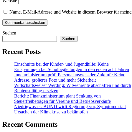
Website
Name, E-Mail-Adresse und Website in diesem Browser für meine
Suchen
Suchen
Recent Posts
Einschnitte bei der Kinder- und Jugendhilfe: Keine
Einsparungen bei Schulbegleitungen in den ersten acht Jahren
Innenministerium prüft Personalausweis der Zukunft: Keine
Adresse, größeres Foto und mehr Sicherheit
Wirtschaftsweiser Werding: Witwenrente abschaffen und durch
Rentensplitting ersetzen
Bericht: Finanzministerium plant Senkung von
Steuerfreibeträgen für Vereine und Betriebsverkäufe
Niedrigwasser: BUND wirft Regierung vor, Symptome statt
Ursachen der Klimakrise zu bekämpfen
Recent Comments