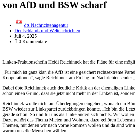
von AfD und BSW scharf
dts Nachrichtenagentur
Deutschland- und Weltnachrichten
Juli 4, 2025
0 Kommentare
Linken-Fraktionschefin Heidi Reichinnek hat die Pläne für eine mög
„Für mich ist ganz klar, die AfD ist eine gesichert rechtsextreme Par
Kooperationen“, sagte Reichinnek am Freitag im Nachrichtensender 
Dabei übte Reichinnek auch deutliche Kritik an der ehemaligen Lin
schon einen Grund, dass sie jetzt nicht mehr in der Linken ist, sondern
Reichinnek wollte nicht auf Überlegungen eingehen, wonach ein Bü
BSW wieder zur Linkspartei zurückbringen könnte. „Ich bin die Letzte
gerade schon. So und für uns als Linke ändert sich nichts. Wir woll
Dazu gehört das Thema Mieten und Wohnen, dazu gehören Lebensmitt
Themen, mit denen wir nach vorne kommen wollen und da sind wir au
warum uns die Menschen wählen.“