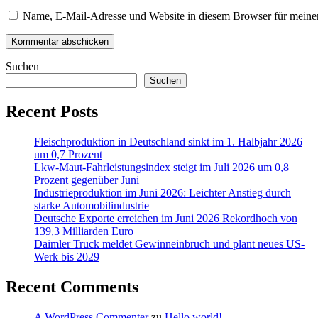
Name, E-Mail-Adresse und Website in diesem Browser für meine
Suchen
Suchen
Recent Posts
Fleischproduktion in Deutschland sinkt im 1. Halbjahr 2026
um 0,7 Prozent
Lkw-Maut-Fahrleistungsindex steigt im Juli 2026 um 0,8
Prozent gegenüber Juni
Industrieproduktion im Juni 2026: Leichter Anstieg durch
starke Automobilindustrie
Deutsche Exporte erreichen im Juni 2026 Rekordhoch von
139,3 Milliarden Euro
Daimler Truck meldet Gewinneinbruch und plant neues US-
Werk bis 2029
Recent Comments
A WordPress Commenter
zu
Hello world!