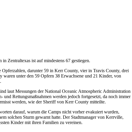
 Zentraltexas ist auf mindestens 67 gestiegen.
Opferzahlen, darunter 59 in Kerr County, vier in Travis County, drei
nty waren unter den 59 Opfern 38 Erwachsene und 21 Kinder, von
.
 sind laut Messungen der National Oceanic Atmospheric Administration
h- und Rettungsmaßnahmen werden jedoch fortgesetzt, da noch immer
isst werden, wie der Sheriff von Kerr County mitteilte.
tworten darauf, warum die Camps nicht vorher evakuiert wurden,
em solchen Sturm gewarnt hatte. Der Stadtmanager von Kerrville,
issten Kinder mit ihren Familien zu vereinen.