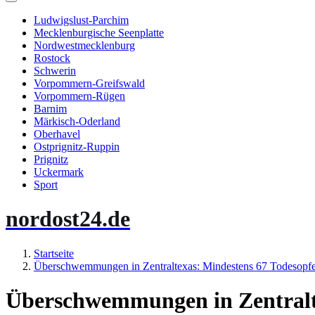
Ludwigslust-Parchim
Mecklenburgische Seenplatte
Nordwestmecklenburg
Rostock
Schwerin
Vorpommern-Greifswald
Vorpommern-Rügen
Barnim
Märkisch-Oderland
Oberhavel
Ostprignitz-Ruppin
Prignitz
Uckermark
Sport
nordost24.de
Startseite
Überschwemmungen in Zentraltexas: Mindestens 67 Todesopfer
Überschwemmungen in Zentralte