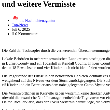
und weitere Vermisste
dts Nachrichtenagentur
Top-News
Juli 6, 2025
0 Kommentare
Die Zahl der Todesopfer durch die verheerenden Überschwemmungen in
Lokale Behörden in mehreren texanischen Landkreisen bestätigten die 
in Burnet County und ein Todesfall in Kendall County. In Kerr Cou
denen 18 Erwachsene und vier Kinder noch nicht identifiziert wurden
Die Pegelstände der Flüsse in den betroffenen Gebieten Zentraltexas
weitgehend auf das Niveau vor dem Sturm zurückgegangen. Die Suc
elf Kinder und ein Betreuer aus dem nahe gelegenen Camp Mystic verm
Die Verantwortlichen in Kerrville gaben weiterhin keine direkten An
obwohl die texanische Notfallmanagementbehörde Tage zuvor vor ein
Dalton Rice, erklärte, dass der Fokus weiterhin darauf liege, die verm