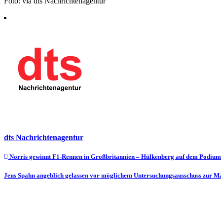
Foto: via dts Nachrichtenagentur
dts Nachrichtenagentur
Beitragsnavigation
Norris gewinnt F1-Rennen in Großbritannien – Hülkenberg auf dem Podium
Jens Spahn angeblich gelassen vor möglichem Untersuchungsausschuss zur M