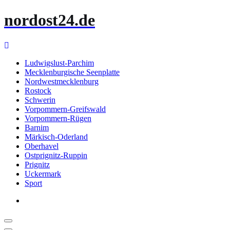
Zum
nordost24.de
Inhalt
springen
Ludwigslust-Parchim
Mecklenburgische Seenplatte
Nordwestmecklenburg
Rostock
Schwerin
Vorpommern-Greifswald
Vorpommern-Rügen
Barnim
Märkisch-Oderland
Oberhavel
Ostprignitz-Ruppin
Prignitz
Uckermark
Sport