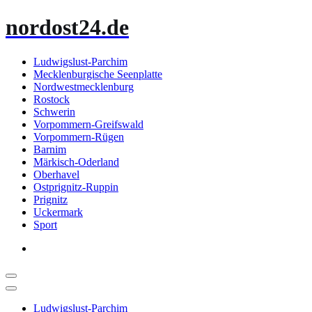
Zum
nordost24.de
Inhalt
springen
Ludwigslust-Parchim
Mecklenburgische Seenplatte
Nordwestmecklenburg
Rostock
Schwerin
Vorpommern-Greifswald
Vorpommern-Rügen
Barnim
Märkisch-Oderland
Oberhavel
Ostprignitz-Ruppin
Prignitz
Uckermark
Sport
Ludwigslust-Parchim