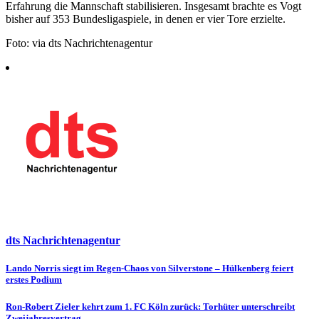
Erfahrung die Mannschaft stabilisieren. Insgesamt brachte es Vogt
bisher auf 353 Bundesligaspiele, in denen er vier Tore erzielte.
Foto: via dts Nachrichtenagentur
dts Nachrichtenagentur
Beitragsnavigation
Lando Norris siegt im Regen-Chaos von Silverstone – Hülkenberg feiert
erstes Podium
Ron-Robert Zieler kehrt zum 1. FC Köln zurück: Torhüter unterschreibt
Zweijahresvertrag