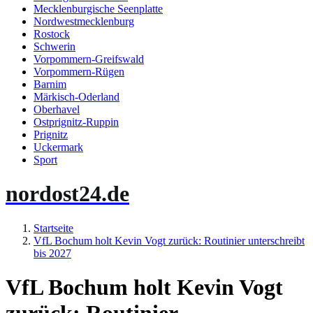
Mecklenburgische Seenplatte
Nordwestmecklenburg
Rostock
Schwerin
Vorpommern-Greifswald
Vorpommern-Rügen
Barnim
Märkisch-Oderland
Oberhavel
Ostprignitz-Ruppin
Prignitz
Uckermark
Sport
nordost24.de
Startseite
VfL Bochum holt Kevin Vogt zurück: Routinier unterschreibt
bis 2027
VfL Bochum holt Kevin Vogt