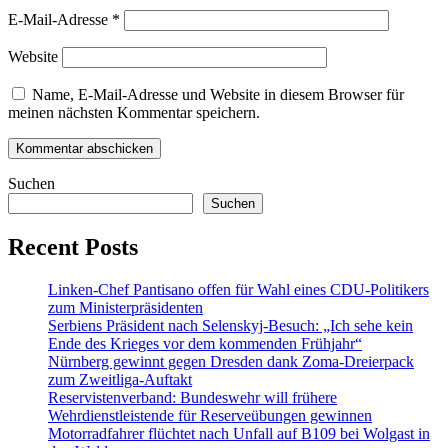
E-Mail-Adresse
*
Website
Name, E-Mail-Adresse und Website in diesem Browser für
meinen nächsten Kommentar speichern.
Suchen
Suchen
Recent Posts
Linken-Chef Pantisano offen für Wahl eines CDU-Politikers
zum Ministerpräsidenten
Serbiens Präsident nach Selenskyj-Besuch: „Ich sehe kein
Ende des Krieges vor dem kommenden Frühjahr“
Nürnberg gewinnt gegen Dresden dank Zoma-Dreierpack
zum Zweitliga-Auftakt
Reservistenverband: Bundeswehr will frühere
Wehrdienstleistende für Reserveübungen gewinnen
Motorradfahrer flüchtet nach Unfall auf B109 bei Wolgast in