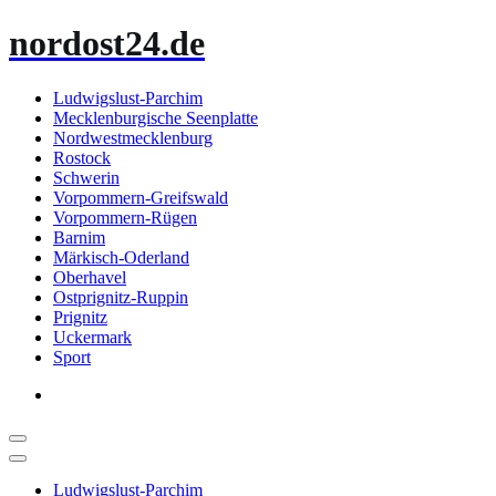
Zum
nordost24.de
Inhalt
springen
Ludwigslust-Parchim
Mecklenburgische Seenplatte
Nordwestmecklenburg
Rostock
Schwerin
Vorpommern-Greifswald
Vorpommern-Rügen
Barnim
Märkisch-Oderland
Oberhavel
Ostprignitz-Ruppin
Prignitz
Uckermark
Sport
Ludwigslust-Parchim