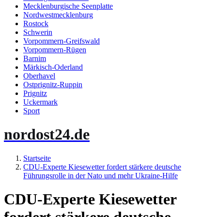
Mecklenburgische Seenplatte
Nordwestmecklenburg
Rostock
Schwerin
Vorpommern-Greifswald
Vorpommern-Rügen
Barnim
Märkisch-Oderland
Oberhavel
Ostprignitz-Ruppin
Prignitz
Uckermark
Sport
nordost24.de
Startseite
CDU-Experte Kiesewetter fordert stärkere deutsche
Führungsrolle in der Nato und mehr Ukraine-Hilfe
CDU-Experte Kiesewetter