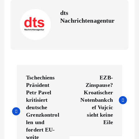
dts
Nachrichtenagentur
B
Tschechiens
EZB-
e
Präsident
Zinspause?
Petr Pavel
Kroatischer
i
kritisiert
Notenbankch
deutsche
ef Vujcic
t
Grenzkontrol
sieht keine
len und
Eile
r
fordert EU-
weite