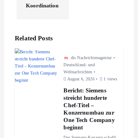
a
Koordination
g
s
Related Posts
n
dts Nachrichtenagentur
a
Deutschland- und
Weltnachrichten
August 6, 2026
1 views
v
Bericht: Siemens
i
streicht hunderte
Chef-Titel –
g
Konzernumbau zur
One Tech Company
a
beginnt
Der Siemens-Konzern schafft