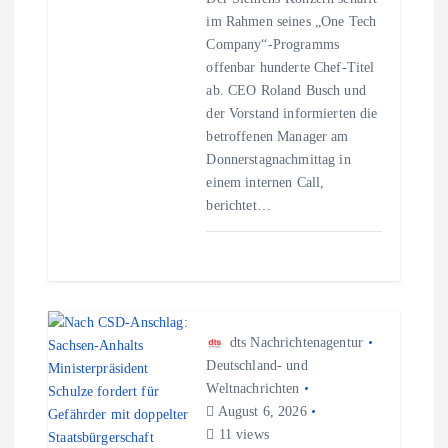
t
im Rahmen seines „One Tech
Company“-Programms
i
offenbar hunderte Chef-Titel
ab. CEO Roland Busch und
o
der Vorstand informierten die
betroffenen Manager am
n
Donnerstagnachmittag in
einem internen Call,
berichtet…
dts Nachrichtenagentur
Deutschland- und
Weltnachrichten
August 6, 2026
11 views