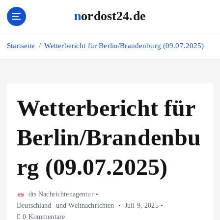
Z
nordost24.de
u
m
I
Startseite
Wetterbericht für Berlin/Brandenburg (09.07.2025)
n
h
a
l
t
Wetterbericht für
s
p
Berlin/Brandenbu
r
i
n
rg (09.07.2025)
g
e
n
dts Nachrichtenagentur
Deutschland- und Weltnachrichten
Juli 9, 2025
0 Kommentare