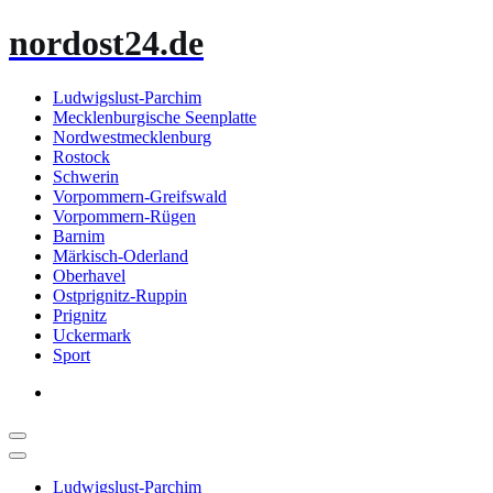
Zum
nordost24.de
Inhalt
springen
Ludwigslust-Parchim
Mecklenburgische Seenplatte
Nordwestmecklenburg
Rostock
Schwerin
Vorpommern-Greifswald
Vorpommern-Rügen
Barnim
Märkisch-Oderland
Oberhavel
Ostprignitz-Ruppin
Prignitz
Uckermark
Sport
Ludwigslust-Parchim