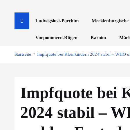
Z
u
m
Ludwigslust-Parchim
Mecklenburgische 
I
n
Vorpommern-Rügen
Barnim
Märk
h
a
Startseite
Impfquote bei Kleinkindern 2024 stabil – WHO un
l
t
s
p
Impfquote bei 
r
i
n
2024 stabil – 
g
e
n