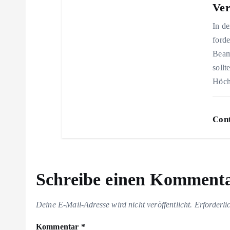
i
Ver
o
In de
forde
n
Beam
sollt
Höch
Cont
Schreibe einen Komment
Deine E-Mail-Adresse wird nicht veröffentlicht.
Erforderli
Kommentar
*