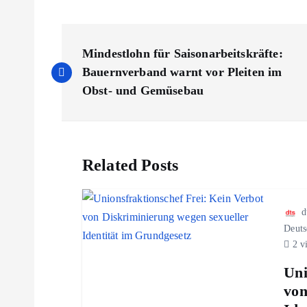
B
Mindestlohn für Saisonarbeitskräfte:
e
Bauernverband warnt vor Pleiten im
Obst- und Gemüsebau
i
t
Related Posts
r
d
a
Deuts
2 v
g
Uni
von