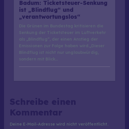
Badum: Ticketsteuer-Senkung
ist „Blindflug“ und
„verantwortungslos“
Die Grünen im Bundestag kritisieren die
Senkung der Ticketsteuer im Luftverkehr
als „Blindflug“, der einen Anstieg der
Emissionen zur Folge haben wird.„Dieser
Blindflug ist nicht nur unglaubwürdig,
sondern mit Blick…
Schreibe einen
Kommentar
Deine E-Mail-Adresse wird nicht veröffentlicht.