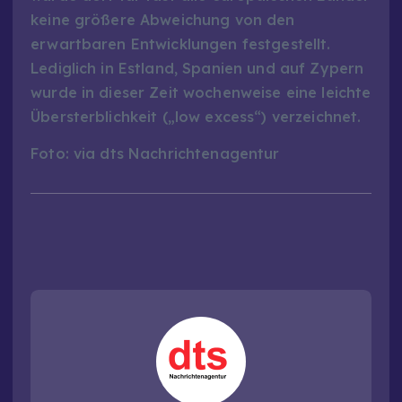
keine größere Abweichung von den
erwartbaren Entwicklungen festgestellt.
Lediglich in Estland, Spanien und auf Zypern
wurde in dieser Zeit wochenweise eine leichte
Übersterblichkeit („low excess“) verzeichnet.
Foto: via dts Nachrichtenagentur