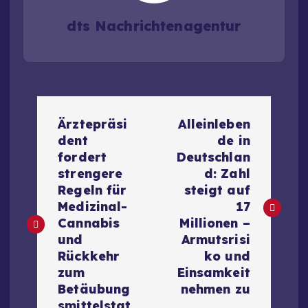
dts Nachrichtenagentur
B
Ärztepräsi
Alleinleben
e
dent
de in
fordert
Deutschlan
i
strengere
d: Zahl
Regeln für
steigt auf
t
Medizinal-
17
Cannabis
Millionen –
r
und
Armutsrisi
Rückkehr
ko und
a
zum
Einsamkeit
Betäubung
nehmen zu
smittelstat