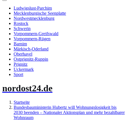
Ludwigslust-Parchim
Mecklenburgische Seenplatte
Nordwestmecklenburg
Rostock
Schwerin
Vorpommern-Greifswald
Vorpommern-Rügen
Barnim
Märkisch-Oderland
Oberhavel
Ostprignitz-Ruppin
Prignitz
Uckermark
Sport
nordost24.de
Startseite
Bundesbauministerin Hubertz will Wohnungslosigkeit bis
2030 beenden – Nationaler Aktionsplan und mehr bezahlbarer
Wohnraum