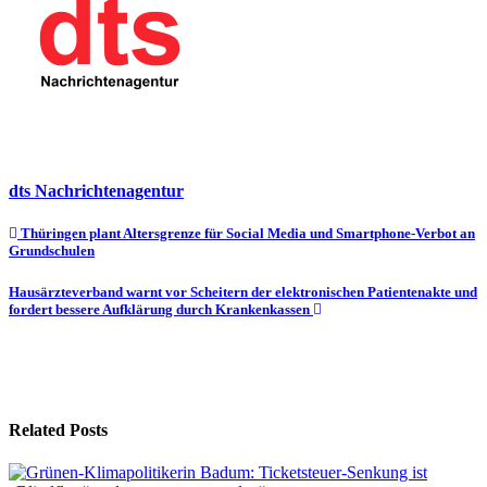
dts Nachrichtenagentur
Beitragsnavigation
Thüringen plant Altersgrenze für Social Media und Smartphone-Verbot an
Grundschulen
Hausärzteverband warnt vor Scheitern der elektronischen Patientenakte und
fordert bessere Aufklärung durch Krankenkassen
Related Posts