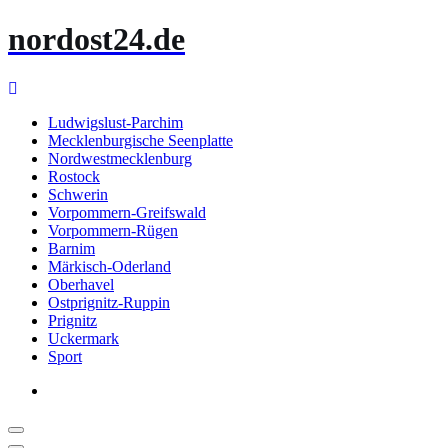
Zum
nordost24.de
Inhalt
springen
Ludwigslust-Parchim
Mecklenburgische Seenplatte
Nordwestmecklenburg
Rostock
Schwerin
Vorpommern-Greifswald
Vorpommern-Rügen
Barnim
Märkisch-Oderland
Oberhavel
Ostprignitz-Ruppin
Prignitz
Uckermark
Sport