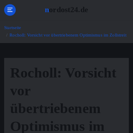
Z
nordost24.de
u
m
I
Startseite
n
Rocholl: Vorsicht vor übertriebenem Optimismus im Zollstreit
h
a
l
t
s
Rocholl: Vorsicht
p
r
i
vor
n
g
übertriebenem
e
n
Optimismus im