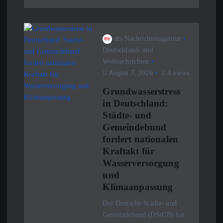
dts Nachrichtenagentur
Deutschland- und
Weltnachrichten
August 7, 2026
4 views
Grundwasserstress
in Deutschland:
Städte- und
Gemeindebund
fordert nationalen
Kraftakt für
Wasserversorgung
und
Klimaanpassung
Der Deutsche Städte- und
Gemeindebund (DStGB) hat