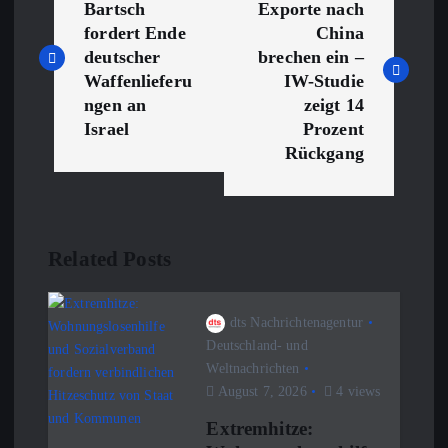
e
Bartsch
Exporte nach
fordert Ende
China
i
deutscher
brechen ein –
Waffenlieferu
IW-Studie
t
ngen an
zeigt 14
Israel
Prozent
r
Rückgang
a
g
Related Posts
s
dts Nachrichtenagentur
n
Deutschland- und
Weltnachrichten
August 7, 2026
4 views
a
Extremhitze: