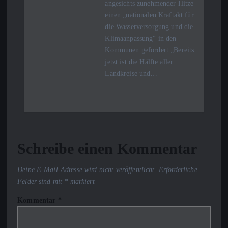
angesichts zunehmender Hitze
einen „nationalen Kraftakt für
die Wasserversorgung und die
Klimaanpassung“ in den
Kommunen gefordert.„Bereits
jetzt ist die Hälfte aller
Landkreise und…
Schreibe einen Kommentar
Deine E-Mail-Adresse wird nicht veröffentlicht.
Erforderliche
Felder sind mit
*
markiert
Kommentar
*