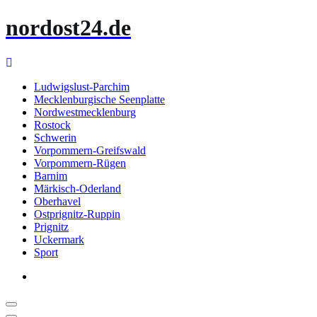
Zum
nordost24.de
Inhalt
springen
Ludwigslust-Parchim
Mecklenburgische Seenplatte
Nordwestmecklenburg
Rostock
Schwerin
Vorpommern-Greifswald
Vorpommern-Rügen
Barnim
Märkisch-Oderland
Oberhavel
Ostprignitz-Ruppin
Prignitz
Uckermark
Sport