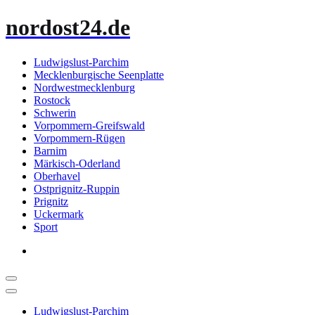
Zum
nordost24.de
Inhalt
springen
Ludwigslust-Parchim
Mecklenburgische Seenplatte
Nordwestmecklenburg
Rostock
Schwerin
Vorpommern-Greifswald
Vorpommern-Rügen
Barnim
Märkisch-Oderland
Oberhavel
Ostprignitz-Ruppin
Prignitz
Uckermark
Sport
Ludwigslust-Parchim