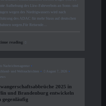
ante Aufhebung des Lkw-Fahrverbots an Sonn- und
rtagen wegen des Niedrigwassers wird nach
chätzung des ADAC für mehr Staus auf deutschen
bahnen sorgen.Für Reisende…
inue reading
ts Nachrichtenagentur
chland- und Weltnachrichten
August 7, 2026
iews
wangerschaftsabbrüche 2025 in
lin und Brandenburg entwickeln
h gegenläufig