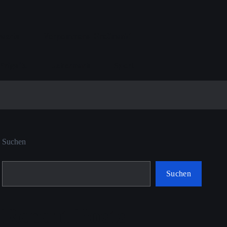
werin
Vorpommern-Greifswald
Prignitz
Uckermark
Sport
Suchen
Suchen
Recent Posts