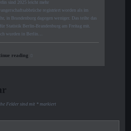
rlin sind 2025 leicht mehr
ngerschaftsabbrüche registriert worden als im
hr, in Brandenburg dagegen weniger. Das teilte das
ür Statistik Berlin-Brandenburg am Freitag mit.
ch wurden in Berlin…
inue reading
ar
che Felder sind mit
*
markiert