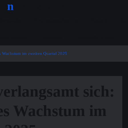
nordost24.de
Seenplatte
Nordwestmecklenburg
Rostock
Sch
isch-Oderland
Oberhavel
Ostprignitz-Ruppin
es Wachstum im zweiten Quartal 2025
erlangsamt sich:
tes Wachstum im