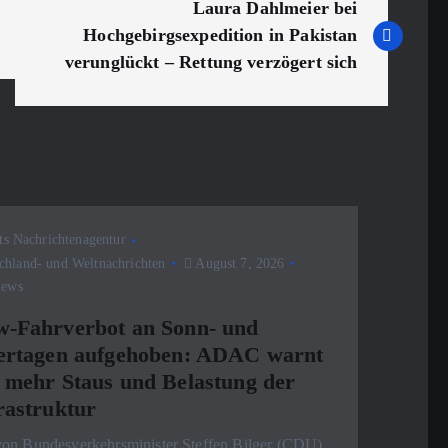
Laura Dahlmeier bei
Hochgebirgsexpedition in Pakistan
verunglückt – Rettung verzögert sich
ts Nachrichtenagentur
chland- und Weltnachrichten
August 7, 2026
iews
-Fahrverbot an Sonn- und
ertagen aufgehoben: ADAC warnt
 mehr Staus und Belastung der
rastruktur
von Bundesverkehrsminister Steffen Bilger (CDU)