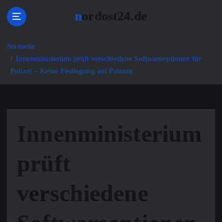
Z
nordost24.de
u
m
I
Startseite
n
Innenministerium prüft verschiedene Softwareoptionen für
h
Polizei – Keine Festlegung auf Palantir
a
l
t
s
p
Innenministerium
r
i
n
prüft
g
e
verschiedene
n