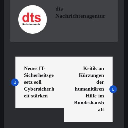
dts
Nachrichtenagentur
B
Neues IT-
Kritik an
e
Sicherheitsge
Kürzungen
setz soll
der
i
Cybersicherh
humanitären
eit stärken
Hilfe im
t
Bundeshaush
alt
r