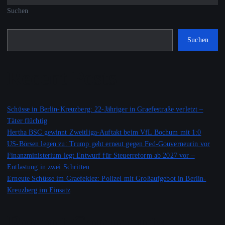
Suchen
Suchen
Recent Posts
Schüsse in Berlin-Kreuzberg: 22-Jähriger in Graefestraße verletzt –
Täter flüchtig
Hertha BSC gewinnt Zweitliga-Auftakt beim VfL Bochum mit 1:0
US-Börsen legen zu: Trump geht erneut gegen Fed-Gouverneurin vor
Finanzministerium legt Entwurf für Steuerreform ab 2027 vor –
Entlastung in zwei Schritten
Erneute Schüsse im Graefekiez: Polizei mit Großaufgebot in Berlin-
Kreuzberg im Einsatz
Recent Comments