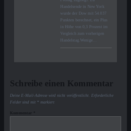
Handelsende in New York
wurde der Dow mit 54.037
Punkten berechnet, ein Plus
in Höhe von 0,3 Prozent im
Vergleich zum vorherigen
Handelstag.Wenige…
Schreibe einen Kommentar
Deine E-Mail-Adresse wird nicht veröffentlicht.
Erforderliche
Felder sind mit
*
markiert
Kommentar
*