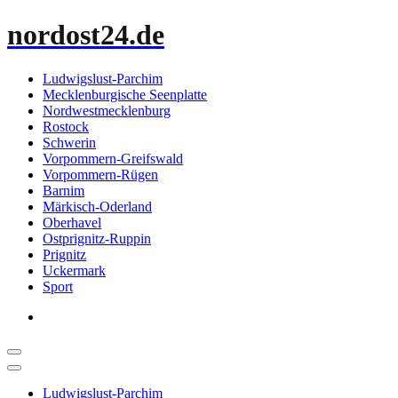
Zum
nordost24.de
Inhalt
springen
Ludwigslust-Parchim
Mecklenburgische Seenplatte
Nordwestmecklenburg
Rostock
Schwerin
Vorpommern-Greifswald
Vorpommern-Rügen
Barnim
Märkisch-Oderland
Oberhavel
Ostprignitz-Ruppin
Prignitz
Uckermark
Sport
Ludwigslust-Parchim