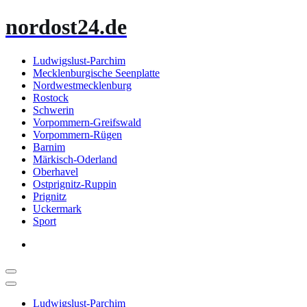
Zum
nordost24.de
Inhalt
springen
Ludwigslust-Parchim
Mecklenburgische Seenplatte
Nordwestmecklenburg
Rostock
Schwerin
Vorpommern-Greifswald
Vorpommern-Rügen
Barnim
Märkisch-Oderland
Oberhavel
Ostprignitz-Ruppin
Prignitz
Uckermark
Sport
Ludwigslust-Parchim