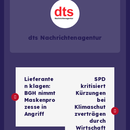
dts Nachrichtenagentur
B
Lieferante
SPD
e
n klagen:
kritisiert
BGH nimmt
Kürzungen
i
Maskenpro
bei
zesse in
Klimaschut
t
Angriff
zverträgen
durch
Wirtschaft