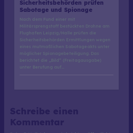
Sicherheitsbehörden prüfen
Sabotage und Spionage
Nach dem Fund einer mit
Militärsprengstoff bestückten Drohne am
Flughafen Leipzig/Halle prüfen die
Sicherheitsbehörden Ermittlungen wegen
eines mutmaßlichen Sabotageakts unter
möglicher Spionagebeteiligung. Das
berichtet die „Bild“ (Freitagausgabe)
unter Berufung auf…
Schreibe einen
Kommentar