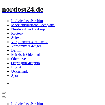
Zum
nordost24.de
Inhalt
springen
Ludwigslust-Parchim
Mecklenburgische Seenplatte
Nordwestmecklenburg
Rostock
Schwerin
Vorpommern-Greifswald
Vorpommern-Rügen
Barnim
Märkisch-Oderland
Oberhavel
Ostprignitz-Ruppin
Prignitz
Uckermark
Sport
Ludwigslust-Parchim