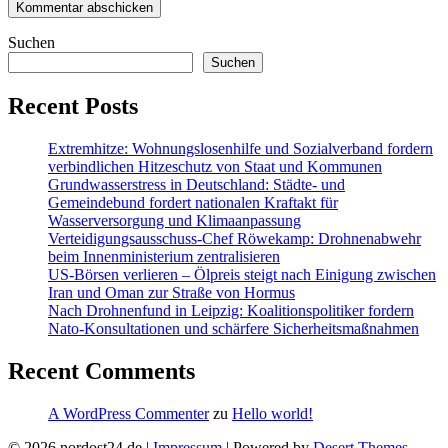
Suchen
Suchen
Recent Posts
Extremhitze: Wohnungslosenhilfe und Sozialverband fordern
verbindlichen Hitzeschutz von Staat und Kommunen
Grundwasserstress in Deutschland: Städte- und
Gemeindebund fordert nationalen Kraftakt für
Wasserversorgung und Klimaanpassung
Verteidigungsausschuss-Chef Röwekamp: Drohnenabwehr
beim Innenministerium zentralisieren
US-Börsen verlieren – Ölpreis steigt nach Einigung zwischen
Iran und Oman zur Straße von Hormus
Nach Drohnenfund in Leipzig: Koalitionspolitiker fordern
Nato-Konsultationen und schärfere Sicherheitsmaßnahmen
Recent Comments
A WordPress Commenter
zu
Hello world!
© 2026 nordost24.de |
Impressum
| Powered by
Desert Themes