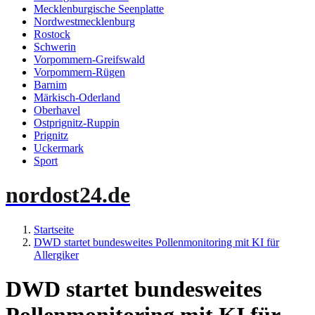
Mecklenburgische Seenplatte
Nordwestmecklenburg
Rostock
Schwerin
Vorpommern-Greifswald
Vorpommern-Rügen
Barnim
Märkisch-Oderland
Oberhavel
Ostprignitz-Ruppin
Prignitz
Uckermark
Sport
nordost24.de
Startseite
DWD startet bundesweites Pollenmonitoring mit KI für
Allergiker
DWD startet bundesweites