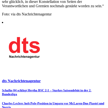
sehr glücklich, in dieser Konstellation von Seiten der
Verantwortlichen und Gremien nochmals gestärkt worden zu sein.“
Foto: via dts Nachrichtenagentur
dts Nachrichtenagentur
Beitragsnavigation
Schalke 04 schlägt Hertha BSC 2:1 – Starkes Saisondebüt in der 2.
Bundesliga
Charles Leclerc holt Pole-Position in Ungarn vor McLaren-Duo Piastri und
Norris