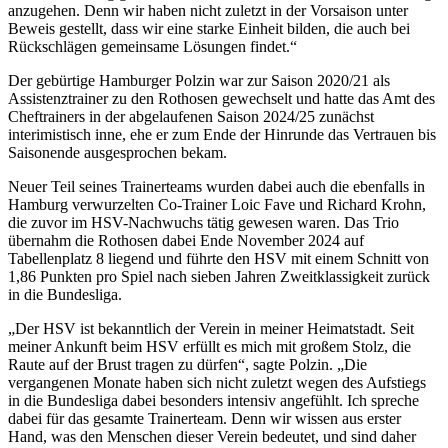
anzugehen. Denn wir haben nicht zuletzt in der Vorsaison unter
Beweis gestellt, dass wir eine starke Einheit bilden, die auch bei
Rückschlägen gemeinsame Lösungen findet.“
Der gebürtige Hamburger Polzin war zur Saison 2020/21 als
Assistenztrainer zu den Rothosen gewechselt und hatte das Amt des
Cheftrainers in der abgelaufenen Saison 2024/25 zunächst
interimistisch inne, ehe er zum Ende der Hinrunde das Vertrauen bis
Saisonende ausgesprochen bekam.
Neuer Teil seines Trainerteams wurden dabei auch die ebenfalls in
Hamburg verwurzelten Co-Trainer Loic Fave und Richard Krohn,
die zuvor im HSV-Nachwuchs tätig gewesen waren. Das Trio
übernahm die Rothosen dabei Ende November 2024 auf
Tabellenplatz 8 liegend und führte den HSV mit einem Schnitt von
1,86 Punkten pro Spiel nach sieben Jahren Zweitklassigkeit zurück
in die Bundesliga.
„Der HSV ist bekanntlich der Verein in meiner Heimatstadt. Seit
meiner Ankunft beim HSV erfüllt es mich mit großem Stolz, die
Raute auf der Brust tragen zu dürfen“, sagte Polzin. „Die
vergangenen Monate haben sich nicht zuletzt wegen des Aufstiegs
in die Bundesliga dabei besonders intensiv angefühlt. Ich spreche
dabei für das gesamte Trainerteam. Denn wir wissen aus erster
Hand, was den Menschen dieser Verein bedeutet, und sind daher