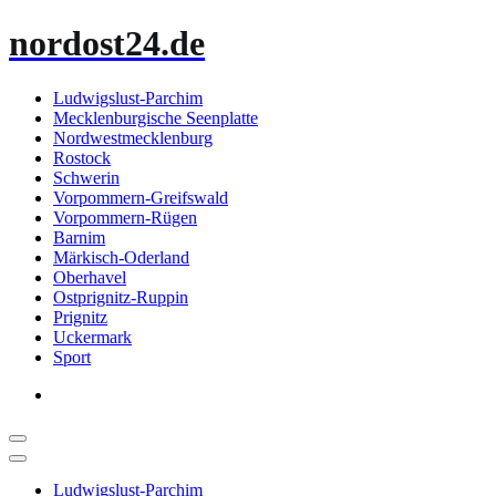
Zum
nordost24.de
Inhalt
springen
Ludwigslust-Parchim
Mecklenburgische Seenplatte
Nordwestmecklenburg
Rostock
Schwerin
Vorpommern-Greifswald
Vorpommern-Rügen
Barnim
Märkisch-Oderland
Oberhavel
Ostprignitz-Ruppin
Prignitz
Uckermark
Sport
Ludwigslust-Parchim