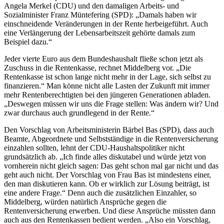
Angela Merkel (CDU) und den damaligen Arbeits- und
Sozialminister Franz Müntefering (SPD): „Damals haben wir
einschneidende Veränderungen in der Rente herbeigeführt. Auch
eine Verlängerung der Lebensarbeitszeit gehörte damals zum
Beispiel dazu.“
Jeder vierte Euro aus dem Bundeshaushalt fließe schon jetzt als
Zuschuss in die Rentenkasse, rechnet Middelberg vor. „Die
Rentenkasse ist schon lange nicht mehr in der Lage, sich selbst zu
finanzieren.“ Man könne nicht alle Lasten der Zukunft mit immer
mehr Rentenberechtigten bei den jüngeren Generationen abladen.
„Deswegen müssen wir uns die Frage stellen: Was ändern wir? Und
zwar durchaus auch grundlegend in der Rente.“
Den Vorschlag von Arbeitsministerin Bärbel Bas (SPD), dass auch
Beamte, Abgeordnete und Selbstständige in die Rentenversicherung
einzahlen sollten, lehnt der CDU-Haushaltspolitiker nicht
grundsätzlich ab. „Ich finde alles diskutabel und würde jetzt von
vornherein nicht gleich sagen: Das geht schon mal gar nicht und das
geht auch nicht. Der Vorschlag von Frau Bas ist mindestens einer,
den man diskutieren kann. Ob er wirklich zur Lösung beiträgt, ist
eine andere Frage.“ Denn auch die zusätzlichen Einzahler, so
Middelberg, würden natürlich Ansprüche gegen die
Rentenversicherung erwerben. Und diese Ansprüche müssten dann
auch aus den Rentenkassen bedient werden. „Also ein Vorschlag,