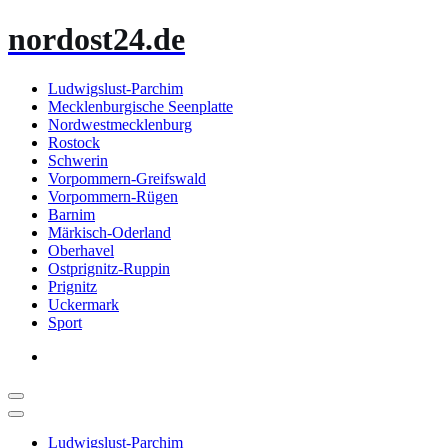
Zum
nordost24.de
Inhalt
springen
Ludwigslust-Parchim
Mecklenburgische Seenplatte
Nordwestmecklenburg
Rostock
Schwerin
Vorpommern-Greifswald
Vorpommern-Rügen
Barnim
Märkisch-Oderland
Oberhavel
Ostprignitz-Ruppin
Prignitz
Uckermark
Sport
Ludwigslust-Parchim