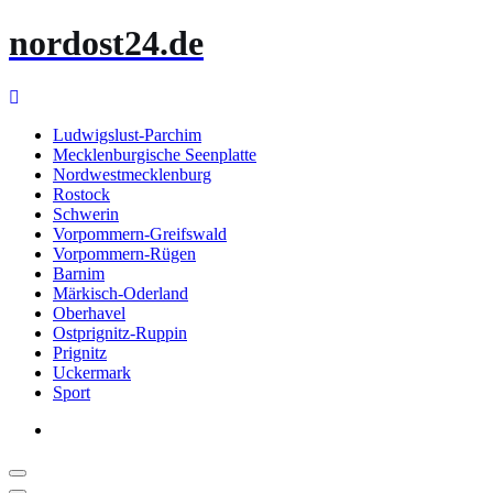
Zum
nordost24.de
Inhalt
springen
Ludwigslust-Parchim
Mecklenburgische Seenplatte
Nordwestmecklenburg
Rostock
Schwerin
Vorpommern-Greifswald
Vorpommern-Rügen
Barnim
Märkisch-Oderland
Oberhavel
Ostprignitz-Ruppin
Prignitz
Uckermark
Sport