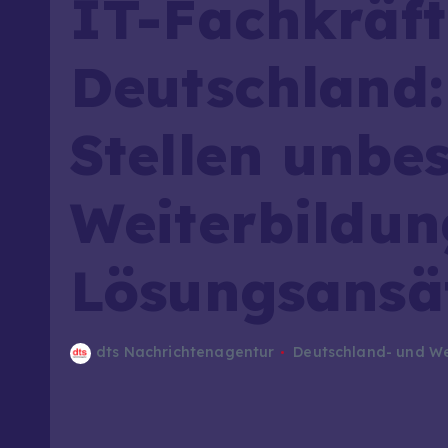
IT-Fachkräf
Deutschland
Stellen unbe
Weiterbildun
Lösungsansä
dts Nachrichtenagentur
Deutschland- und We