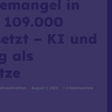
temangel in
: 109.000
setzt – KI und
g als
tze
ltnachrichten
August 7, 2025
0 Kommentare