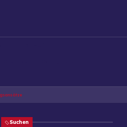
stock
Schwerin
Oberhavel
Ostprignitz-Ruppin
ngsansätze
Suchen