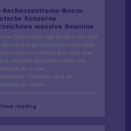
-Rechenzentrums-Boom:
utsche Konzerne
rzeichnen massive Gewinne
 neuer Stromnachfrage-Boom in den USA
d derzeit zum großen Wachstumstreiber
 deutsche Unternehmen. Das zeigt eine
lyse aktueller Geschäftszahlen und
ienkurse durch das
ndelsblatt“.Getrieben wird die
wicklung vor allem…
tinue reading