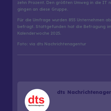
zehn Prozent. Den größten Umweg in die IT n
gingen an diese Gruppe.
Für die Umfrage wurden 855 Unternehmen ab d
befragt. Stattgefunden hat die Befragung im
Kalenderwoche 2025.
Foto: via dts Nachrichtenagentur
dts Nachrichtenage