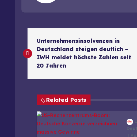
B
Unternehmensinsolvenzen in
e
Deutschland steigen deutlich –
IWH meldet höchste Zahlen seit
i
20 Jahren
t
r
Related Posts
a
Deut
Aug