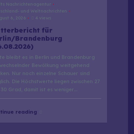
dts Nachrichtenagentur
schland- und Weltnachrichten
ust 6, 2026
4 views
tterbericht für
rlin/Brandenburg
6.08.2026)
te bleibt es in Berlin und Brandenburg
 wechselnder Bewölkung weitgehend
cken. Nur noch einzelne Schauer sind
lich. Die Höchstwerte liegen zwischen 27
 30 Grad, damit ist es weniger…
tinue reading