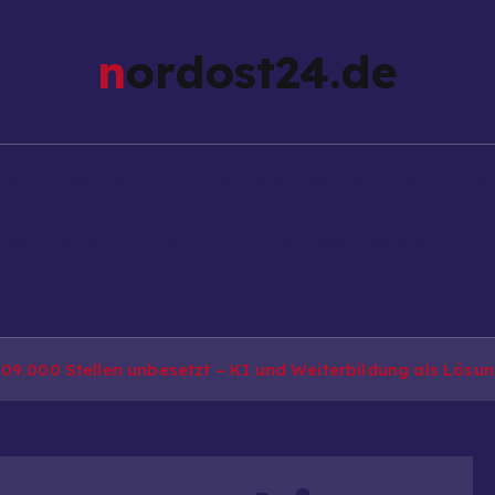
nordost24.de
ische Seenplatte
Nordwestmecklenburg
Ro
mern-Rügen
Barnim
Märkisch-Oderland
09.000 Stellen unbesetzt – KI und Weiterbildung als Lösu