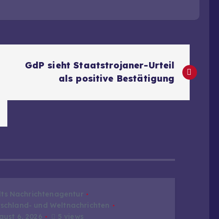
GdP sieht Staatstrojaner-Urteil
als positive Bestätigung
dts Nachrichtenagentur
schland- und Weltnachrichten
ust 6, 2026
5 views