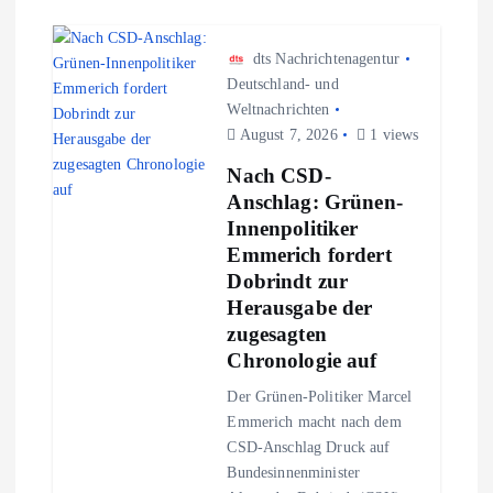
s
n
dts Nachrichtenagentur
Deutschland- und
Weltnachrichten
a
August 7, 2026
1 views
v
Nach CSD-
Anschlag: Grünen-
i
Innenpolitiker
Emmerich fordert
g
Dobrindt zur
Herausgabe der
a
zugesagten
Chronologie auf
t
Der Grünen-Politiker Marcel
Emmerich macht nach dem
i
CSD-Anschlag Druck auf
Bundesinnenminister