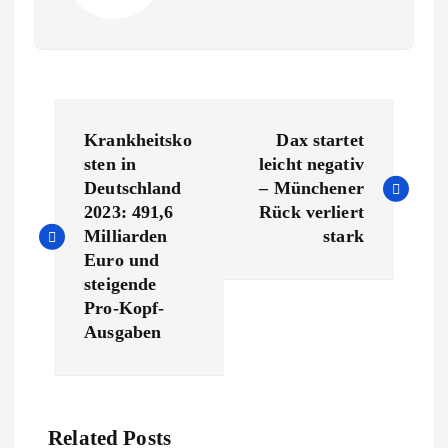
B
Krankheitsko
Dax startet
e
sten in
leicht negativ
Deutschland
– Münchener
i
2023: 491,6
Rück verliert
Milliarden
stark
t
Euro und
steigende
r
Pro-Kopf-
Ausgaben
a
g
Related Posts