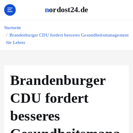
Z
nordost24.de
u
m
I
Startseite
n
Brandenburger CDU fordert besseres Gesundheitsmanagement
h
für Lehrer
a
l
t
s
p
Brandenburger
r
i
n
CDU fordert
g
e
besseres
n