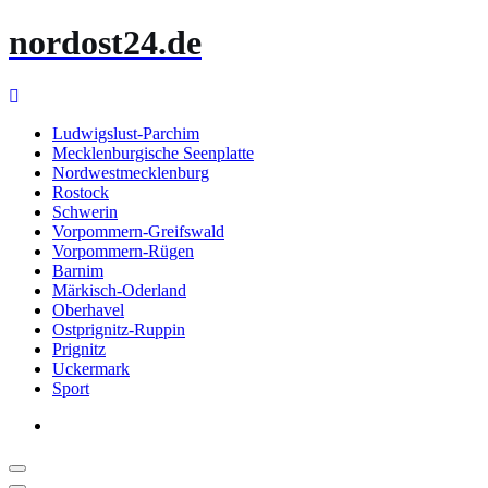
Zum
nordost24.de
Inhalt
springen
Ludwigslust-Parchim
Mecklenburgische Seenplatte
Nordwestmecklenburg
Rostock
Schwerin
Vorpommern-Greifswald
Vorpommern-Rügen
Barnim
Märkisch-Oderland
Oberhavel
Ostprignitz-Ruppin
Prignitz
Uckermark
Sport