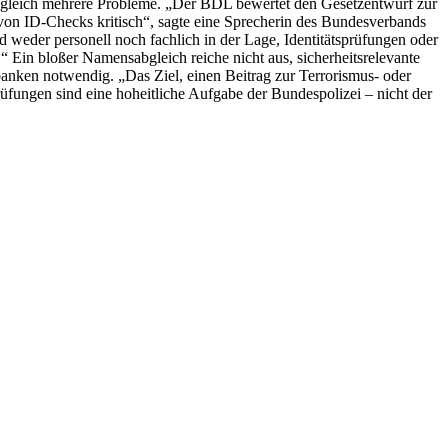
auf gleich mehrere Probleme. „Der BDL bewertet den Gesetzentwurf zur
von ID-Checks kritisch“, sagte eine Sprecherin des Bundesverbands
 weder personell noch fachlich in der Lage, Identitätsprüfungen oder
 Ein bloßer Namensabgleich reiche nicht aus, sicherheitsrelevante
banken notwendig. „Das Ziel, einen Beitrag zur Terrorismus- oder
rüfungen sind eine hoheitliche Aufgabe der Bundespolizei – nicht der