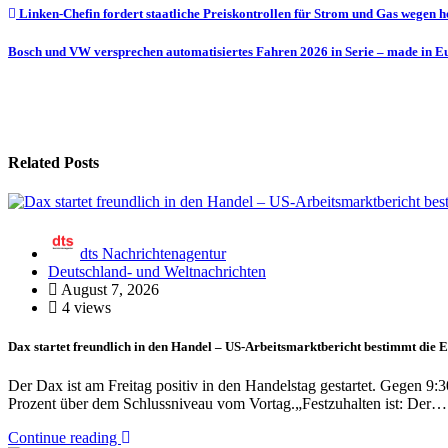
Beitragsnavigation
Linken-Chefin fordert staatliche Preiskontrollen für Strom und Gas wegen 
Bosch und VW versprechen automatisiertes Fahren 2026 in Serie – made in 
Related Posts
dts Nachrichtenagentur
Deutschland- und Weltnachrichten
August 7, 2026
4 views
Dax startet freundlich in den Handel – US-Arbeitsmarktbericht bestimmt die
Der Dax ist am Freitag positiv in den Handelstag gestartet. Gegen 9
Prozent über dem Schlussniveau vom Vortag.„Festzuhalten ist: Der…
Continue reading